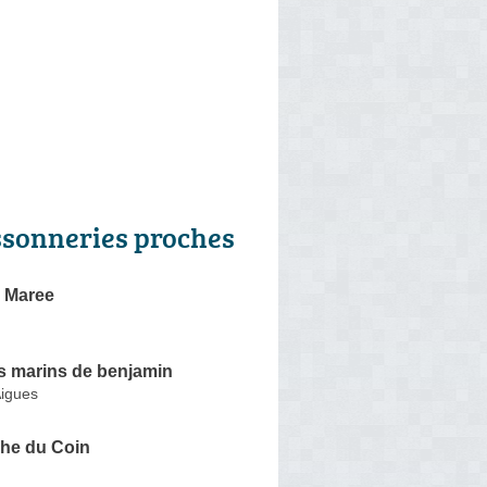
ssonneries proches
 Maree
s marins de benjamin
Aigues
che du Coin