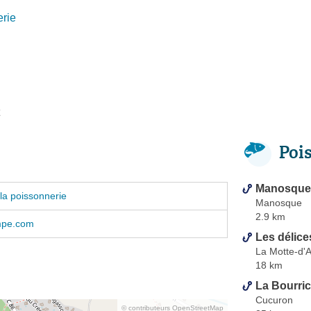
rie
Poi
Manosque
la poissonnerie
Manosque
2.9 km
mpe.com
Les délice
La Motte-d'
18 km
La Bourri
Cucuron
© contributeurs OpenStreetMap