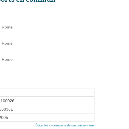
e Rome
e Rome
e Rome
6100026
668361
 2005
Éditer les informations de ma poissonnerie