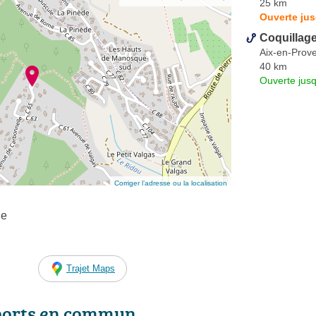
25 km
Ouverte jus
Coquillag
Aix-en-Prov
40 km
Ouverte jus
Corriger l’adresse ou la localisation
le
Trajet Maps
ports en commun