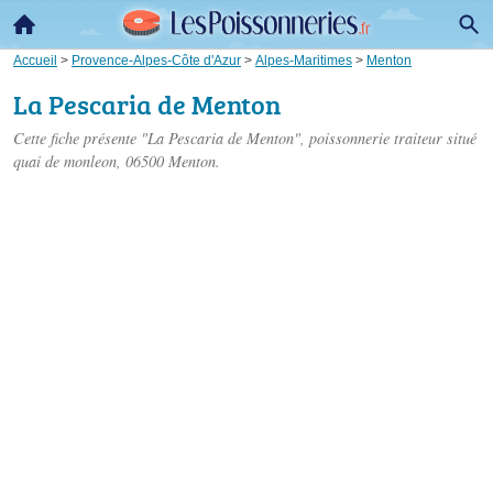
Accueil
>
Provence-Alpes-Côte d'Azur
>
Alpes-Maritimes
>
Menton
La Pescaria de Menton
Cette fiche présente "La Pescaria de Menton", poissonnerie traiteur situé
quai de monleon
, 06500 Menton.