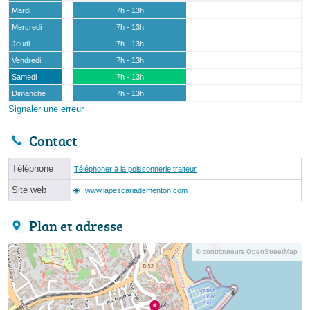
Mardi
7h - 13h
Mercredi
7h - 13h
Jeudi
7h - 13h
Vendredi
7h - 13h
Samedi
7h - 13h
Dimanche
7h - 13h
Signaler une erreur
Contact
Téléphone
Téléphoner à la poissonnerie traiteur
Site web
www.lapescariadementon.com
Plan et adresse
© contributeurs OpenStreetMap