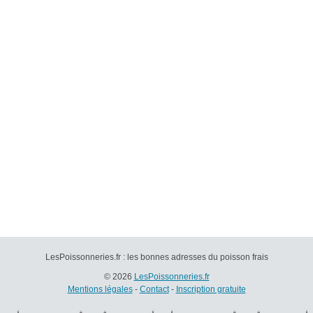
LesPoissonneries.fr : les bonnes adresses du poisson frais
© 2026
LesPoissonneries.fr
Mentions légales
-
Contact
-
Inscription gratuite