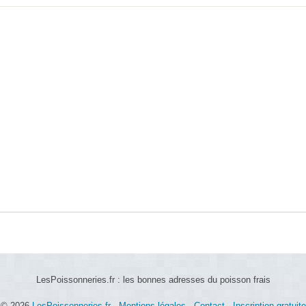
LesPoissonneries.fr : les bonnes adresses du poisson frais
© 2026
LesPoissonneries.fr
-
Mentions légales
-
Contact
-
Inscription gratuite