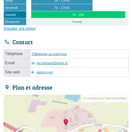
Jeudi
7h - 17h30
Vendredi
7h - 17h30
Samedi
7h - 23h
Dimanche
Fermé
Signaler une erreur
Contact
Téléphone
Téléphoner au mareyeur
Email
recrutementⓐmeric.fr
Site web
mericq.com
Plan et adresse
© contributeurs OpenStreetMap