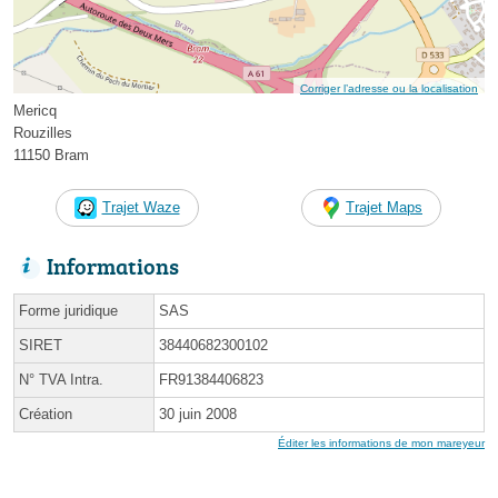
Corriger l’adresse ou la localisation
Mericq
Rouzilles
11150 Bram
Trajet Waze
Trajet Maps
Informations
Forme juridique
SAS
SIRET
38440682300102
N° TVA Intra.
FR91384406823
Création
30 juin 2008
Éditer les informations de mon mareyeur