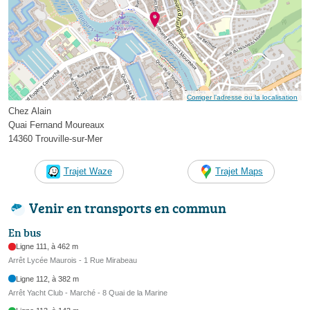
Corriger l’adresse ou la localisation
Chez Alain
Quai Fernand Moureaux
14360 Trouville-sur-Mer
Trajet Waze
Trajet Maps
Venir en transports en commun
En bus
Ligne 111, à 462 m
Arrêt Lycée Maurois - 1 Rue Mirabeau
Ligne 112, à 382 m
Arrêt Yacht Club - Marché - 8 Quai de la Marine