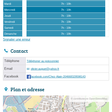
Mardi
7h - 19h
Mercredi
7h - 19h
Jeudi
7h - 19h
Vendredi
7h - 19h
Samedi
7h - 19h
Dimanche
7h - 19h
Signaler une erreur
Contact
Téléphone
Téléphoner au poissonnier
Email
olivier.auguetⓐyahoo.fr
Facebook
facebook.com/Chez-Alain-204668329598143
Plan et adresse
© contributeurs OpenStreetMap