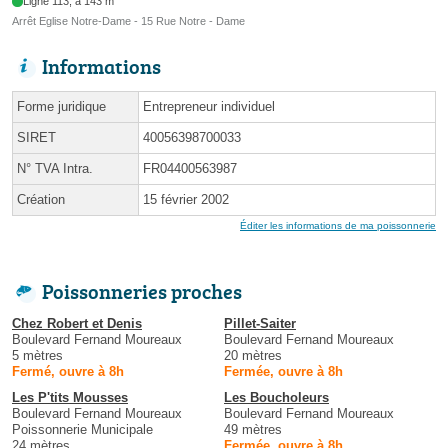
Ligne 113, à 143 m
Arrêt Eglise Notre-Dame - 15 Rue Notre - Dame
Informations
Forme juridique
Entrepreneur individuel
SIRET
40056398700033
N° TVA Intra.
FR04400563987
Création
15 février 2002
Éditer les informations de ma poissonnerie
Poissonneries proches
Chez Robert et Denis
Pillet-Saiter
Boulevard Fernand Moureaux
Boulevard Fernand Moureaux
5 mètres
20 mètres
Fermé, ouvre à 8h
Fermée, ouvre à 8h
Les P'tits Mousses
Les Boucholeurs
Boulevard Fernand Moureaux
Boulevard Fernand Moureaux
Poissonnerie Municipale
49 mètres
24 mètres
Fermée, ouvre à 8h