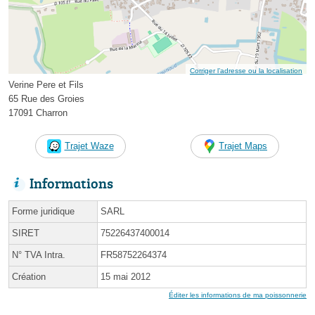
Corriger l’adresse ou la localisation
Verine Pere et Fils
65 Rue des Groies
17091 Charron
Trajet Waze
Trajet Maps
Informations
Forme juridique
SARL
SIRET
75226437400014
N° TVA Intra.
FR58752264374
Création
15 mai 2012
Éditer les informations de ma poissonnerie