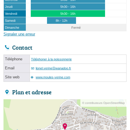
Jeudi
5h30 - 16h
Vendredi
5h30 - 16h
Samedi
8h - 12h
Dimanche
Fermé
Signaler une erreur
Contact
Téléphone
Téléphoner à la poissonnerie
Email
lionel.verineⓐwanadoo.fr
Site web
www.moules-verine.com
Plan et adresse
© contributeurs OpenStreetMap