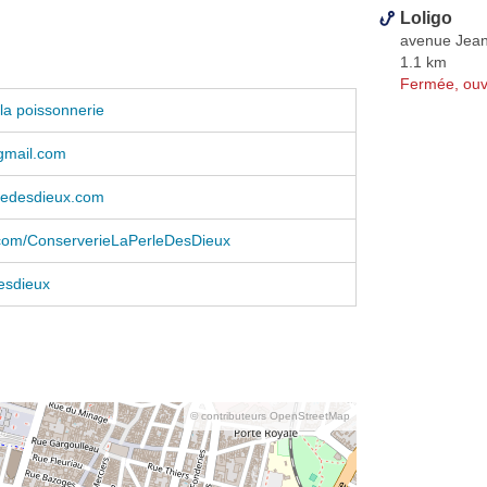
Loligo
avenue Jean
1.1 km
Fermée, ouv
la poissonnerie
gmail.com
ledesdieux.com
com/ConserverieLaPerleDesDieux
esdieux
© contributeurs OpenStreetMap