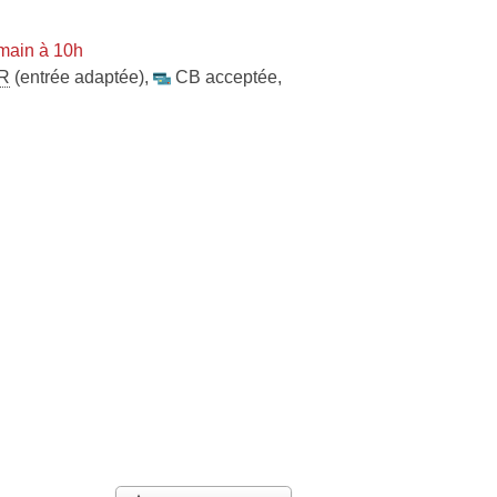
main à 10h
R
(entrée adaptée)
,
CB acceptée
,