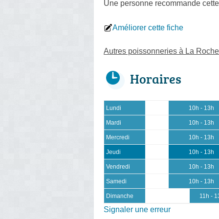
Une personne
recommande
cette
Améliorer cette fiche
Autres poissonneries à La Roche
Horaires
Lundi
10h - 13h
Mardi
10h - 13h
Mercredi
10h - 13h
Jeudi
10h - 13h
Vendredi
10h - 13h
Samedi
10h - 13h
Dimanche
11h - 1
Signaler une erreur