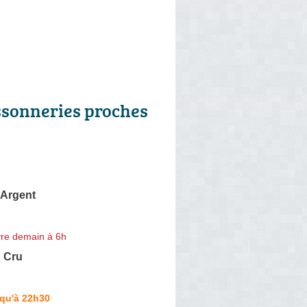
ssonneries proches
d'Argent
re demain à 6h
u Cru
squ'à 22h30