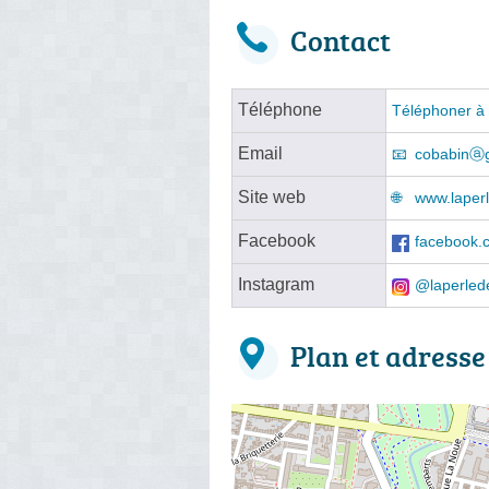
Contact
Téléphone
Téléphoner à 
Email
cobabinⓐ
Site web
www.laper
Facebook
facebook.
Instagram
@laperled
Plan et adresse