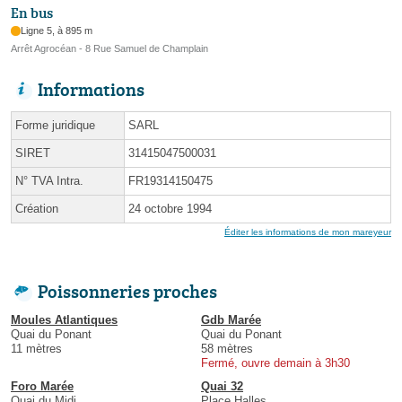
En bus
Ligne 5, à 895 m
Arrêt Agrocéan - 8 Rue Samuel de Champlain
Informations
Forme juridique
SARL
SIRET
31415047500031
N° TVA Intra.
FR19314150475
Création
24 octobre 1994
Éditer les informations de mon mareyeur
Poissonneries proches
Moules Atlantiques
Gdb Marée
Quai du Ponant
Quai du Ponant
11 mètres
58 mètres
Fermé, ouvre demain à 3h30
Foro Marée
Quai 32
Quai du Midi
Place Halles