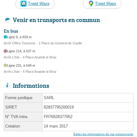
Trajet Waze
Trajet Maps
Venir en transports en commun
En bus
Ligne 9, à 829 m
Arrêt Office Tourisme - 1 Place du General de Gaulle
Ligne 214, à 537 m
Arrêt L'Isle - 4 Place Anatole le Braz
Ligne 231, à 548 m
Arrêt L'Isle - 4 Place Anatole le Braz
Informations
Forme juridique
SARL
SIRET
82837795200019
N° TVA Intra.
FR76828377952
Création
14 mars 2017
Éditer les informations de ma poissonnerie