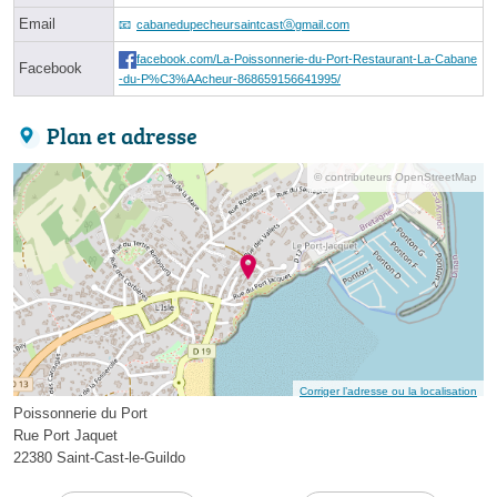
Email
cabanedupecheursaintcastⓐgmail.com
facebook.com/La-Poissonnerie-du-Port-Restaurant-La-Cabane
Facebook
-du-P%C3%AAcheur-868659156641995/
Plan et adresse
© contributeurs OpenStreetMap
Corriger l’adresse ou la localisation
Poissonnerie du Port
Rue Port Jaquet
22380 Saint-Cast-le-Guildo