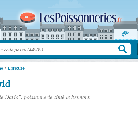
me
>
Épinouze
vid
rie David", poissonnerie situé
le belmont
,