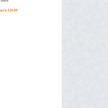
Isère
squ'à 12h30