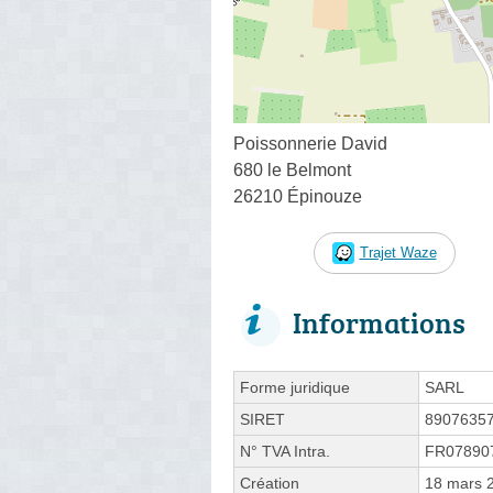
Poissonnerie David
680 le Belmont
26210 Épinouze
Trajet Waze
Informations
Forme juridique
SARL
SIRET
8907635
N° TVA Intra.
FR07890
Création
18 mars 