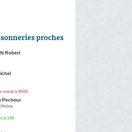
ssonneries proches
 Robert
ichel
e mardi à 8h00
u Pecheur
r-Rhône
qu'à 13h