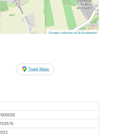
Corriger l’adresse ou la localisation
Trajet Maps
7600026
763576
2022