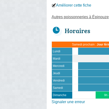
Améliorer cette fiche
Autres poissonneries à Épinouze
Horaires
Samedi prochain :
Jour fér
Lundi
Mardi
Mercredi
Jeudi
Vendredi
Samedi
Dimanche
9h 
Signaler une erreur