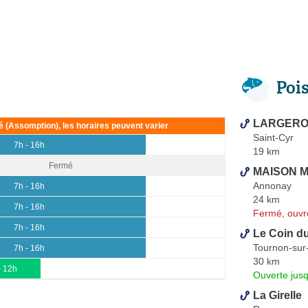
Poi
LARGERON
ié (Assomption), les horaires peuvent varier
Saint-Cyr
7h - 16h
19 km
Fermé
MAISON M
Annonay
7h - 16h
24 km
7h - 16h
Fermé, ouvr
7h - 16h
Le Coin d
Tournon-su
7h - 16h
30 km
- 12h
Ouverte jus
La Girelle