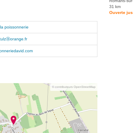
Romans-sur-
31 km
Ouverte ju
la poissonnerie
tulzⓐorange.fr
onneriedavid.com
© contributeurs OpenStreetMap