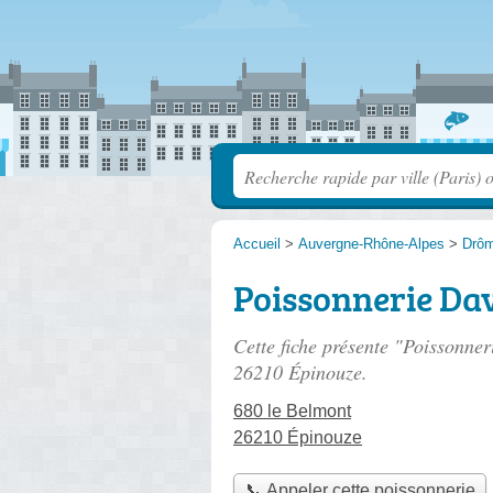
Accueil
>
Auvergne-Rhône-Alpes
>
Drô
Poissonnerie Da
Cette fiche présente "Poissonne
26210 Épinouze.
680 le Belmont
26210 Épinouze
📞 Appeler cette poissonnerie