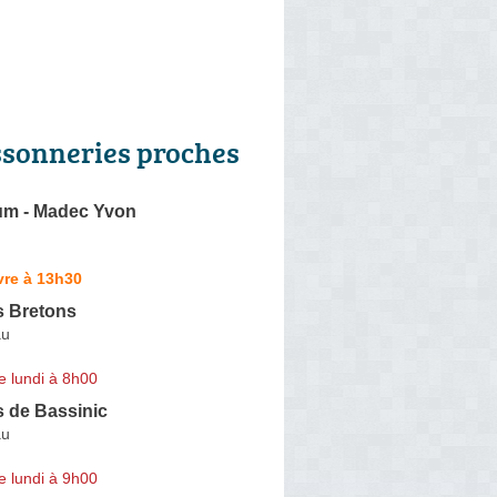
ssonneries proches
oum - Madec Yvon
vre à 13h30
s Bretons
au
e lundi à 8h00
s de Bassinic
au
e lundi à 9h00