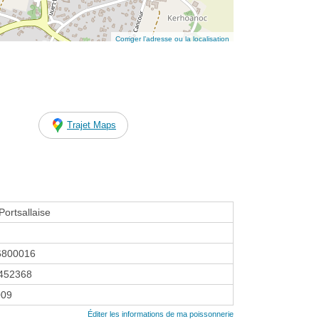
Corriger l’adresse ou la localisation
Trajet Maps
Portsallaise
6800016
452368
009
Éditer les informations de ma poissonnerie