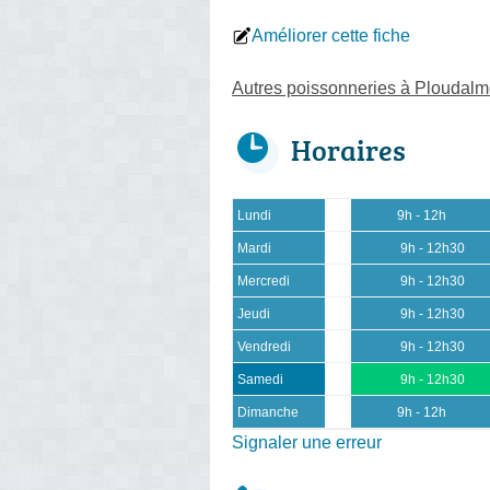
Améliorer cette fiche
Autres poissonneries à Ploudal
Horaires
Lundi
9h - 12h
Mardi
9h - 12h30
Mercredi
9h - 12h30
Jeudi
9h - 12h30
Vendredi
9h - 12h30
Samedi
9h - 12h30
Dimanche
9h - 12h
Signaler une erreur