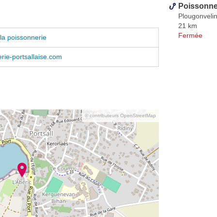
Poissonne
Plougonveli
21 km
Fermée
la poissonnerie
ie-portsallaise.com
© contributeurs OpenStreetMap