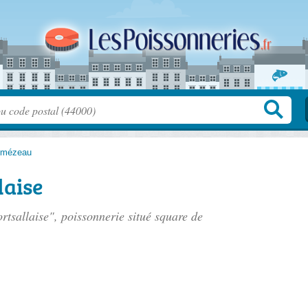
lmézeau
laise
ortsallaise", poissonnerie situé
square de