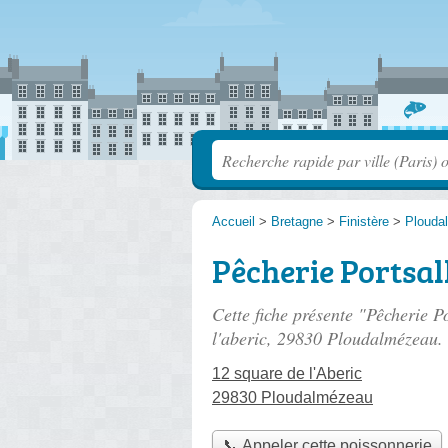
Accueil
>
Bretagne
>
Finistère
>
Plouda
Pêcherie Portsal
Cette fiche présente "Pêcherie P
l'aberic
, 29830 Ploudalmézeau.
12 square de l'Aberic
29830 Ploudalmézeau
📞 Appeler cette poissonnerie