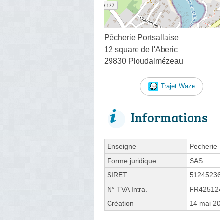
Pêcherie Portsallaise
12 square de l'Aberic
29830 Ploudalmézeau
Trajet Waze
Informations
Enseigne
Pecherie 
Forme juridique
SAS
SIRET
5124523
N° TVA Intra.
FR42512
Création
14 mai 2