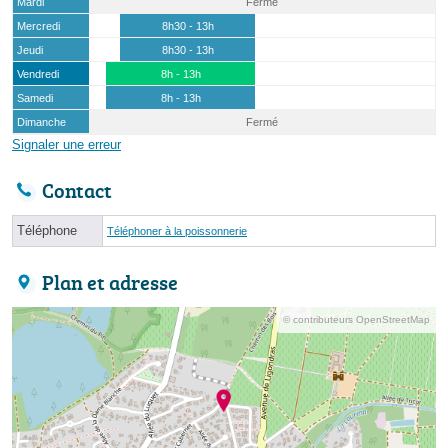
Mardi
Fermé
Mercredi
8h30 - 13h
Jeudi
8h30 - 13h
Vendredi
8h - 13h
Samedi
8h - 13h
Dimanche
Fermé
Signaler une erreur
Contact
Téléphone
Téléphoner à la poissonnerie
Plan et adresse
© contributeurs OpenStreetMap