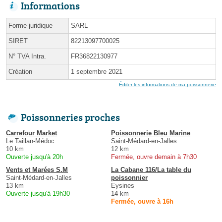
Informations
Forme juridique
SARL
SIRET
82213097700025
N° TVA Intra.
FR36822130977
Création
1 septembre 2021
Éditer les informations de ma poissonnerie
Poissonneries proches
Carrefour Market
Poissonnerie Bleu Marine
Le Taillan-Médoc
Saint-Médard-en-Jalles
10 km
12 km
Ouverte jusqu'à 20h
Fermée, ouvre demain à 7h30
Vents et Marées S.M
La Cabane 116/La table du
Saint-Médard-en-Jalles
poissonnier
13 km
Eysines
Ouverte jusqu'à 19h30
14 km
Fermée, ouvre à 16h