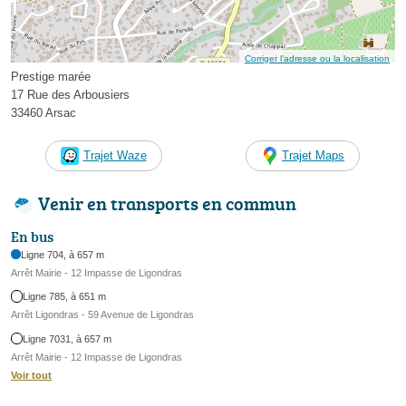
Corriger l’adresse ou la localisation
Prestige marée
17 Rue des Arbousiers
33460 Arsac
Trajet Waze
Trajet Maps
Venir en transports en commun
En bus
Ligne 704, à 657 m
Arrêt Mairie - 12 Impasse de Ligondras
Ligne 785, à 651 m
Arrêt Ligondras - 59 Avenue de Ligondras
Ligne 7031, à 657 m
Arrêt Mairie - 12 Impasse de Ligondras
Voir tout