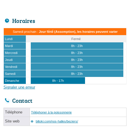
Horaires
Samedi prochain :
Jour férié (Assomption), les horaires peuvent varier
Lundi
Fermé
Mardi
8h - 23h
Mercredi
8h - 23h
Jeudi
8h - 23h
Vendredi
8h - 23h
Samedi
8h - 23h
Dimanche
8h - 17h
Signaler une erreur
Contact
Téléphone
Téléphoner à la poissonnerie
Site web
biltoki.com/nos-halles/beziers/