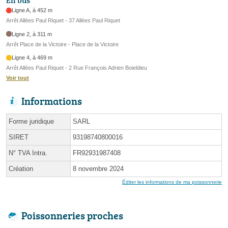
En bus
Ligne A, à 452 m
Arrêt Allées Paul Riquet - 37 Allées Paul Riquet
Ligne 2, à 311 m
Arrêt Place de la Victoire - Place de la Victoire
Ligne 4, à 469 m
Arrêt Allées Paul Riquet - 2 Rue François Adrien Boieldieu
Voir tout
Informations
Forme juridique
SARL
SIRET
93198740800016
N° TVA Intra.
FR92931987408
Création
8 novembre 2024
Éditer les informations de ma poissonnerie
Poissonneries proches