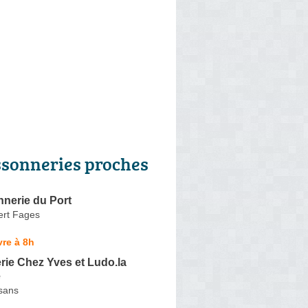
ssonneries proches
nerie du Port
rt Fages
re à 8h
ie Chez Yves et Ludo.la
e
isans