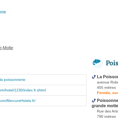
rie
e-Motte
Poi
La Poisson
la poissonnerie
avenue Robe
455 mètres
com/hotel/1230/index.fr.shtml
Fermée, ouv
Poissonner
om/MercureHotels.fr/
grande mott
Rue des Art
790 mètres