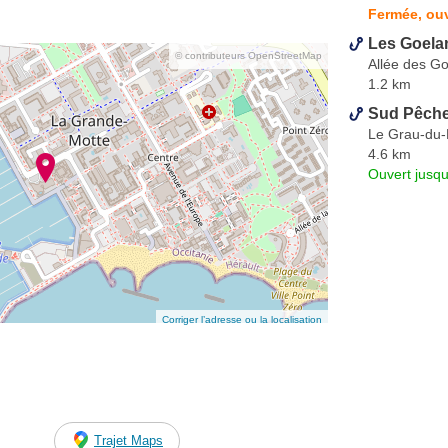
Fermée, ou
Les Goela
© contributeurs OpenStreetMap
Allée des G
1.2 km
Sud Pêche
Le Grau-du-
4.6 km
Ouvert jusqu
Corriger l’adresse ou la localisation
Trajet Maps