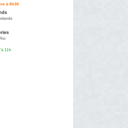
vre à 8h30
nds
oelands
ries
Roi
'à 11h