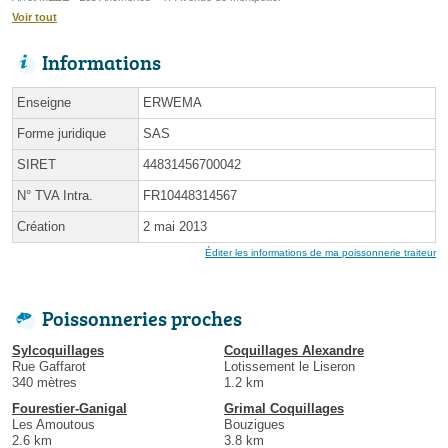
Voir tout
Informations
Enseigne
ERWEMA
Forme juridique
SAS
SIRET
44831456700042
N° TVA Intra.
FR10448314567
Création
2 mai 2013
Éditer les informations de ma poissonnerie traiteur
Poissonneries proches
Sylcoquillages
Coquillages Alexandre
Rue Gaffarot
Lotissement le Liseron
340 mètres
1.2 km
Fourestier-Ganigal
Grimal Coquillages
Les Amoutous
Bouzigues
2.6 km
3.8 km