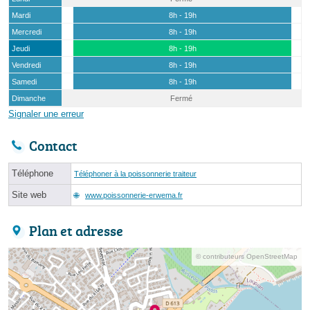
Mardi
8h - 19h
Mercredi
8h - 19h
Jeudi
8h - 19h
Vendredi
8h - 19h
Samedi
8h - 19h
Dimanche
Fermé
Signaler une erreur
Contact
Téléphone
Téléphoner à la poissonnerie traiteur
Site web
www.poissonnerie-erwema.fr
Plan et adresse
© contributeurs OpenStreetMap