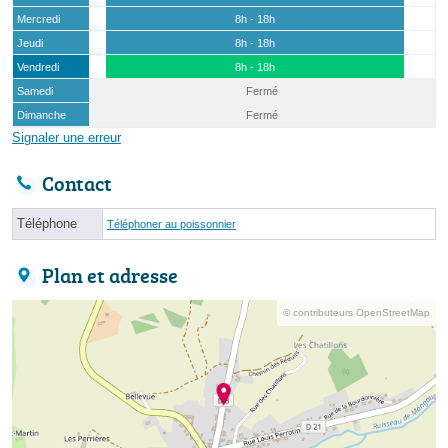
Mercredi
8h - 18h
Jeudi
8h - 18h
Vendredi
8h - 18h
Samedi
Fermé
Dimanche
Fermé
Signaler une erreur
Contact
Téléphone
Téléphoner au poissonnier
Plan et adresse
© contributeurs OpenStreetMap