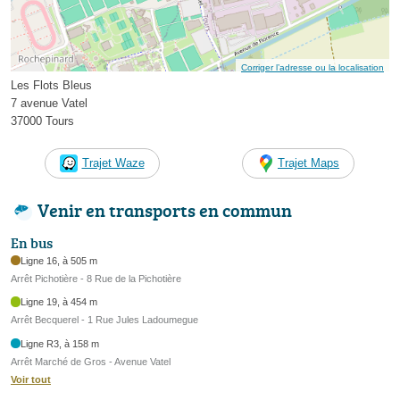
Corriger l’adresse ou la localisation
Les Flots Bleus
7 avenue Vatel
37000 Tours
Trajet Waze
Trajet Maps
Venir en transports en commun
En bus
Ligne 16, à 505 m
Arrêt Pichotière - 8 Rue de la Pichotière
Ligne 19, à 454 m
Arrêt Becquerel - 1 Rue Jules Ladoumegue
Ligne R3, à 158 m
Arrêt Marché de Gros - Avenue Vatel
Voir tout