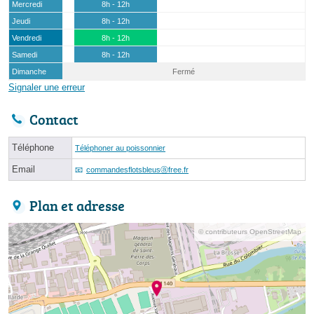
Mercredi
8h - 12h
Jeudi
8h - 12h
Vendredi
8h - 12h
Samedi
8h - 12h
Dimanche
Fermé
Signaler une erreur
Contact
Téléphone
Téléphoner au poissonnier
Email
commandesflotsbleusⓐfree.fr
Plan et adresse
© contributeurs OpenStreetMap