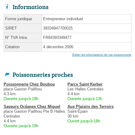
Informations
Forme juridique
Entrepreneur individuel
SIRET
39334947700025
N° TVA Intra.
FR84393349477
Création
4 décembre 2006
Éditer les informations de ma poissonnerie
Poissonneries proches
Poissonnerie Chez Boubou
Parcs Saint Kerber
place Gaston Paillhou
Les Halles Centrales
4.3 km
4.4 km
Ouverte jusqu'à 19h
Ouverte jusqu'à 13h
Saveurs Océanes Chez Miguel
Aux Plaisirs des Terroirs
place Gaston Paillhou Pte B Halles
Saint-Épain
Centrales
30 km
4.4 km
Ouvert jusqu'à 18h
Ouverte jusqu'à 19h