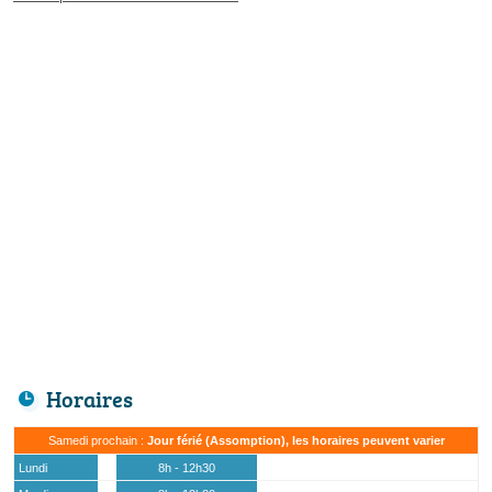
Horaires
Samedi prochain :
Jour férié (Assomption), les horaires peuvent varier
Lundi
8h - 12h30