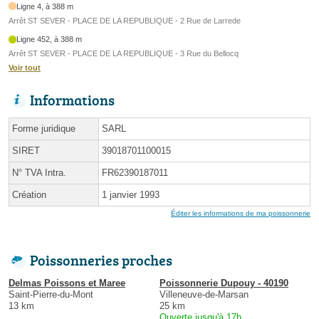
Ligne 4, à 388 m
Arrêt ST SEVER - PLACE DE LA REPUBLIQUE - 2 Rue de Larrede
Ligne 452, à 388 m
Arrêt ST SEVER - PLACE DE LA REPUBLIQUE - 3 Rue du Bellocq
Voir tout
Informations
Forme juridique
SARL
SIRET
39018701100015
N° TVA Intra.
FR62390187011
Création
1 janvier 1993
Éditer les informations de ma poissonnerie
Poissonneries proches
Delmas Poissons et Maree
Poissonnerie Dupouy - 40190
Saint-Pierre-du-Mont
Villeneuve-de-Marsan
13 km
25 km
Ouverte jusqu'à 17h