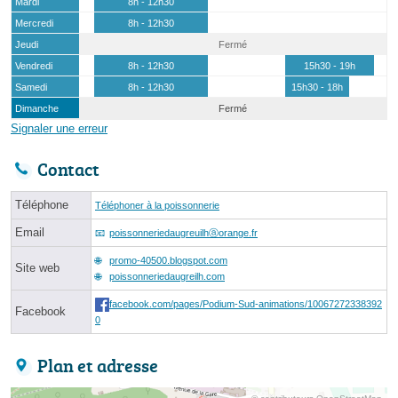
Mardi
8h - 12h30
Mercredi
8h - 12h30
Jeudi
Fermé
Vendredi
8h - 12h30
15h30 - 19h
Samedi
8h - 12h30
15h30 - 18h
Dimanche
Fermé
Signaler une erreur
Contact
Téléphone
Téléphoner à la poissonnerie
Email
poissonneriedaugreuilhⓐorange.fr
promo-40500.blogspot.com
Site web
poissonneriedaugreilh.com
facebook.com/pages/Podium-Sud-animations/10067272338392
Facebook
0
Plan et adresse