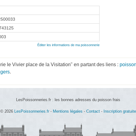
2500033
743125
2003
Éditer les informations de ma poissonnerie
 le Vivier place de la Visitation" en partant des liens :
poisson
ngers
.
LesPoissonneries.fr : les bonnes adresses du poisson frais
© 2026
LesPoissonneries.fr
-
Mentions légales
-
Contact
-
Inscription gratuite