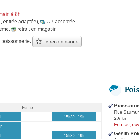
main à 8h
, entrée adaptée)
,
CB acceptée
,
même
,
retrait en magasin
 poissonnerie.
Je recommande
Poi
Poissonne
Fermé
Rue Saumur
3h
15h30 - 19h
2.6 km
Fermée, ouv
3h
Geslin Po
3h
15h30 - 19h