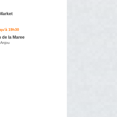
Market
squ'à 19h30
n de la Maree
-Anjou