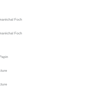
 maréchal Foch
 maréchal Foch
Papin
cture
cture