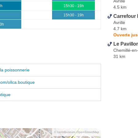
Avrillé
3h
15h30 - 19h
4.5 km
15h30 - 19h
Carrefour 
Avrillé
13h
4.7 km
Ouverte ju
Le Pavillo
Chemillé-en
31 km
la poissonnerie
om/ollca.boutique
tique
© contributeurs OpenStreetMap