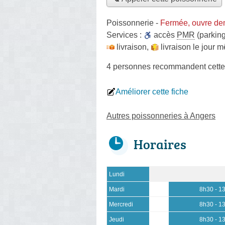
Poissonnerie
-
Fermée, ouvre de
Services :
accès
PMR
(parking
livraison
,
livraison le jour 
4 personnes
recommandent
cette
Améliorer cette fiche
Autres poissonneries à Angers
Horaires
Lundi
Mardi
8h30 - 1
Mercredi
8h30 - 1
Jeudi
8h30 - 1