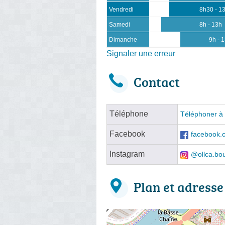
Vendredi
8h30 - 1
Samedi
8h - 13h
Dimanche
9h - 
Signaler une erreur
Contact
Téléphone
Téléphoner à 
Facebook
facebook.c
Instagram
@ollca.bou
Plan et adresse