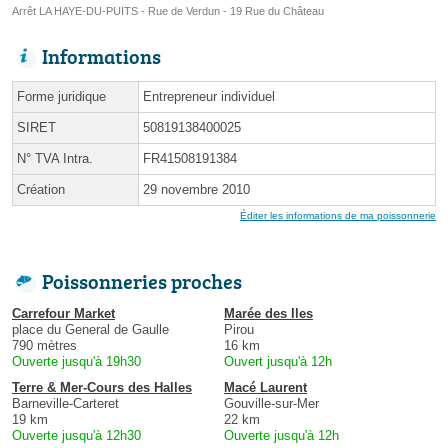
Arrêt LA HAYE-DU-PUITS - Rue de Verdun - 19 Rue du Château
Informations
Forme juridique
Entrepreneur individuel
SIRET
50819138400025
N° TVA Intra.
FR41508191384
Création
29 novembre 2010
Éditer les informations de ma poissonnerie
Poissonneries proches
Carrefour Market
Marée des Iles
place du General de Gaulle
Pirou
790 mètres
16 km
Ouverte jusqu'à 19h30
Ouvert jusqu'à 12h
Terre & Mer-Cours des Halles
Macé Laurent
Barneville-Carteret
Gouville-sur-Mer
19 km
22 km
Ouverte jusqu'à 12h30
Ouverte jusqu'à 12h