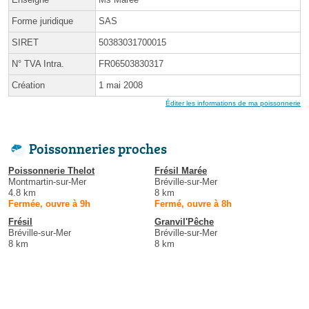
Forme juridique
SAS
SIRET
50383031700015
N° TVA Intra.
FR06503830317
Création
1 mai 2008
Éditer les informations de ma poissonnerie
Poissonneries proches
Poissonnerie Thelot
Frésil Marée
Montmartin-sur-Mer
Bréville-sur-Mer
4.8 km
8 km
Fermée, ouvre à 9h
Fermé, ouvre à 8h
Frésil
Granvil'Pêche
Bréville-sur-Mer
Bréville-sur-Mer
8 km
8 km