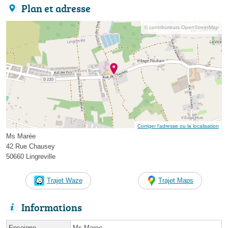
Plan et adresse
© contributeurs OpenStreetMap
Corriger l’adresse ou la localisation
Ms Marée
42 Rue Chausey
50660 Lingreville
Trajet Waze
Trajet Maps
Informations
Enseigne
Ms Maree