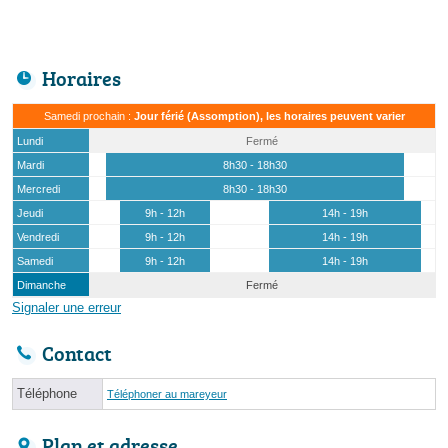
Horaires
Samedi prochain :
Jour férié (Assomption), les horaires peuvent varier
Lundi
Fermé
Mardi
8h30 - 18h30
Mercredi
8h30 - 18h30
Jeudi
9h - 12h
14h - 19h
Vendredi
9h - 12h
14h - 19h
Samedi
9h - 12h
14h - 19h
Dimanche
Fermé
Signaler une erreur
Contact
Téléphone
Téléphoner au mareyeur
Plan et adresse