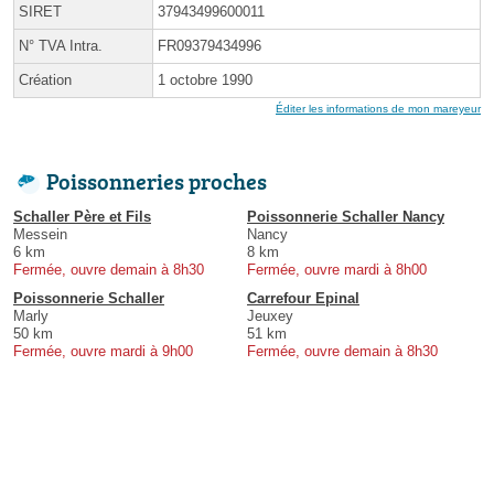
SIRET
37943499600011
N° TVA Intra.
FR09379434996
Création
1 octobre 1990
Éditer les informations de mon mareyeur
Poissonneries proches
Schaller Père et Fils
Poissonnerie Schaller Nancy
Messein
Nancy
6 km
8 km
Fermée, ouvre demain à 8h30
Fermée, ouvre mardi à 8h00
Poissonnerie Schaller
Carrefour Epinal
Marly
Jeuxey
50 km
51 km
Fermée, ouvre mardi à 9h00
Fermée, ouvre demain à 8h30