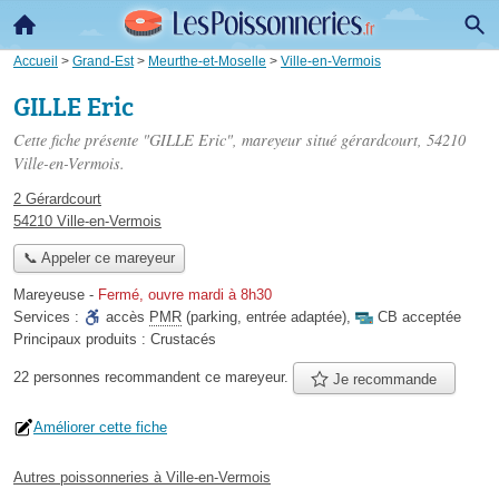
Accueil
>
Grand-Est
>
Meurthe-et-Moselle
>
Ville-en-Vermois
GILLE Eric
Cette fiche présente "GILLE Eric", mareyeur situé
gérardcourt
, 54210
Ville-en-Vermois.
2 Gérardcourt
54210 Ville-en-Vermois
📞 Appeler ce mareyeur
Mareyeuse
-
Fermé, ouvre mardi à 8h30
Services :
accès
PMR
(parking, entrée adaptée)
,
CB acceptée
Principaux produits :
Crustacés
22 personnes
recommandent
ce mareyeur.
Je recommande
Améliorer cette fiche
Autres poissonneries à Ville-en-Vermois