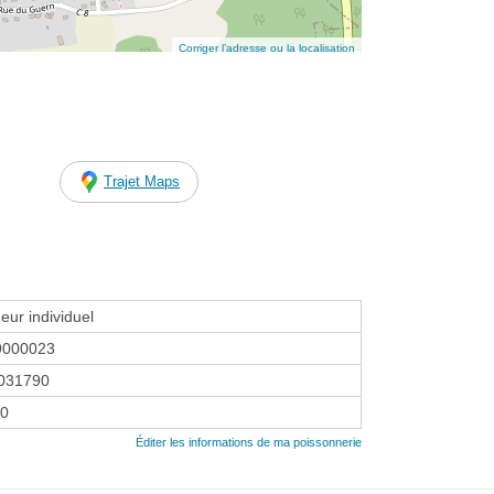
Corriger l’adresse ou la localisation
Trajet Maps
eur individuel
9000023
031790
00
Éditer les informations de ma poissonnerie