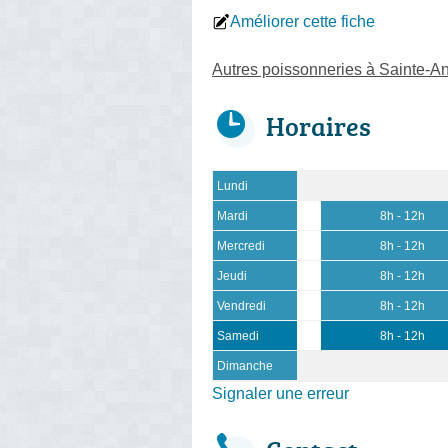
Améliorer cette fiche
Autres poissonneries à Sainte-A
Horaires
Lundi
Mardi
8h - 12h
Mercredi
8h - 12h
Jeudi
8h - 12h
Vendredi
8h - 12h
Samedi
8h - 12h
Dimanche
Signaler une erreur