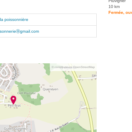
Pluvigner
10 km
Fermée, ouv
la poissonnière
issonnerieⓐgmail.com
© contributeurs OpenStreetMap