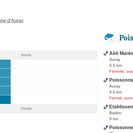
nne-d'Auray
Poi
Alré Maré
Fermé
Auray
4.5 km
Fermée, ouv
Poissonner
Auray
4.6 km
Fermé, ouvr
Etablisse
Fermé
Baden
9 km
Poissonner