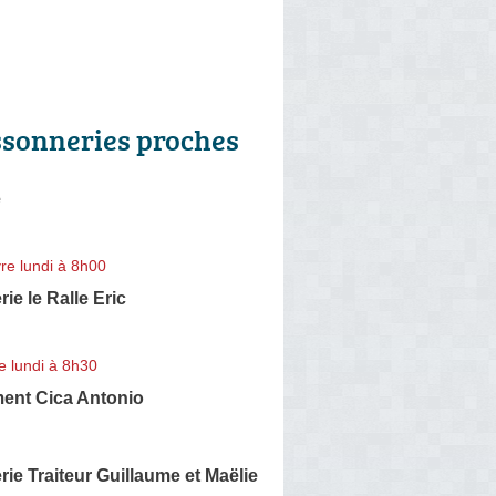
ssonneries proches
e
re lundi à 8h00
ie le Ralle Eric
e lundi à 8h30
ment Cica Antonio
ie Traiteur Guillaume et Maëlie