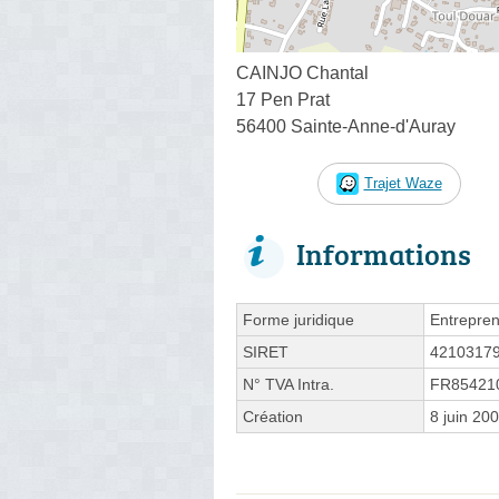
CAINJO Chantal
17 Pen Prat
56400 Sainte-Anne-d'Auray
Trajet Waze
Informations
Forme juridique
Entrepren
SIRET
4210317
N° TVA Intra.
FR85421
Création
8 juin 20