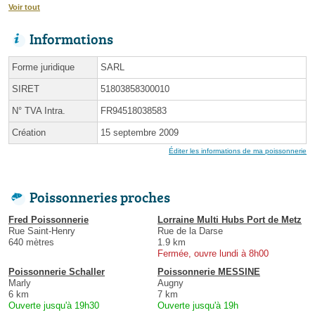
Voir tout
Informations
Forme juridique
SARL
SIRET
51803858300010
N° TVA Intra.
FR94518038583
Création
15 septembre 2009
Éditer les informations de ma poissonnerie
Poissonneries proches
Fred Poissonnerie
Lorraine Multi Hubs Port de Metz
Rue Saint-Henry
Rue de la Darse
640 mètres
1.9 km
Fermée, ouvre lundi à 8h00
Poissonnerie Schaller
Poissonnerie MESSINE
Marly
Augny
6 km
7 km
Ouverte jusqu'à 19h30
Ouverte jusqu'à 19h