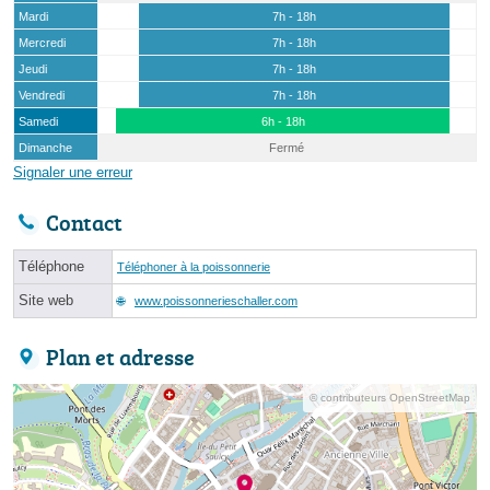
Mardi
7h - 18h
Mercredi
7h - 18h
Jeudi
7h - 18h
Vendredi
7h - 18h
Samedi
6h - 18h
Dimanche
Fermé
Signaler une erreur
Contact
Téléphone
Téléphoner à la poissonnerie
Site web
www.poissonnerieschaller.com
Plan et adresse
© contributeurs OpenStreetMap