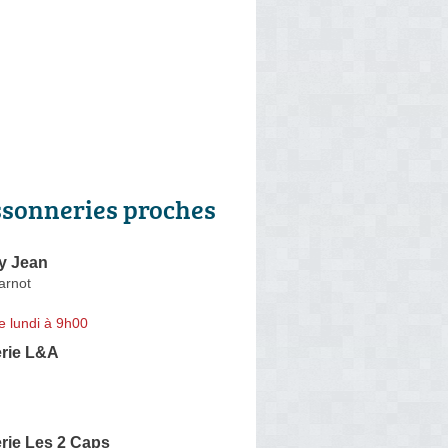
ssonneries proches
y Jean
arnot
e lundi à 9h00
rie L&A
rie Les 2 Caps