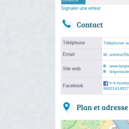
Dimanche
Signaler une erreur
Contact
Téléphone
Téléphoner a
Email
antoineⓐla
www.largon
Site web
largonaute-
fr-fr.fac
Facebook
66021414017
Plan et adresse