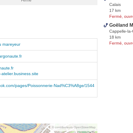
Fermé
Calais
17 km
Fermé, ouvr
Goëland M
Cappelle-la
18 km
Fermé, ouvr
u mareyeur
rgonaute.fr
aute.fr
atelier.business.site
ebook.com/pages/Poissonnerie-Nad%C3%A8ge/1544
© contributeurs OpenStreetMap