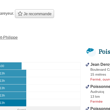
areyeur.
Je recommande
t-Philippe
Poi
Jean Dero
h30
Boulevard C
 13h
15 mètres
Fermé, ouvr
 13h
Poissonne
 13h
Audruicq
 13h
13 km
Fermée
 13h
Poissonne