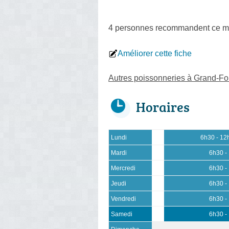
4 personnes
recommandent
ce m
Améliorer cette fiche
Autres poissonneries à Grand-For
Horaires
Lundi
6h30 - 12
Mardi
6h30 -
Mercredi
6h30 -
Jeudi
6h30 -
Vendredi
6h30 -
Samedi
6h30 -