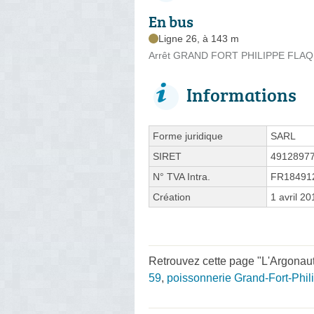
En bus
Ligne 26, à 143 m
Arrêt GRAND FORT PHILIPPE FLAQU
Informations
Forme juridique
SARL
SIRET
4912897
N° TVA Intra.
FR18491
Création
1 avril 20
Retrouvez cette page "L'Argonaute
59
,
poissonnerie Grand-Fort-Phil