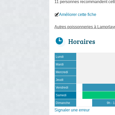
11 personnes
recommandent
cett
Améliorer cette fiche
Autres poissonneries à Lamorlay
Horaires
Lundi
Mardi
Mercredi
Jeudi
Vendredi
Samedi
Dimanche
9h - 
Signaler une erreur