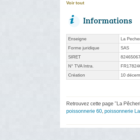
Voir tout
Informations
Enseigne
La Pecher
Forme juridique
SAS
SIRET
8246506
N° TVA Intra.
FR17824
Création
10 décem
Retrouvez cette page "La Pêcheri
poissonnerie 60
,
poissonnerie L