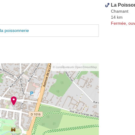
La Poisso
Chamant
14 km
Fermée, ouv
la poissonnerie
© contributeurs OpenStreetMap