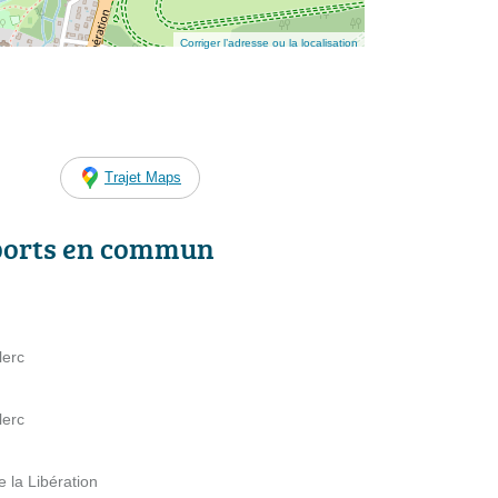
Corriger l’adresse ou la localisation
Trajet Maps
ports en commun
lerc
lerc
 la Libération