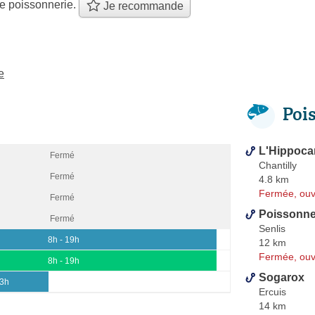
e poissonnerie.
Je recommande
e
Poi
L'Hippoca
Fermé
Chantilly
Fermé
4.8 km
Fermée, ouv
Fermé
Poissonner
Fermé
Senlis
8h - 19h
12 km
Fermée, ouv
8h - 19h
Sogarox
13h
Ercuis
14 km