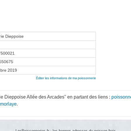
ie Dieppoise
7500021
650675
bre 2019
Éditer les informations de ma poissonnerie
e Dieppoise Allée des Arcades" en partant des liens :
poissonn
amorlaye
.
LesPoissonneries.fr : les bonnes adresses du poisson frais