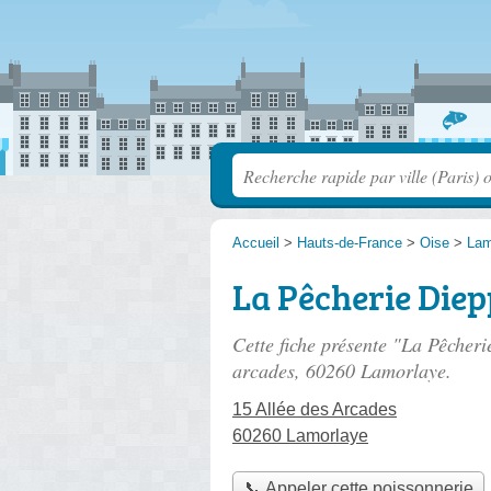
Accueil
>
Hauts-de-France
>
Oise
>
Lam
La Pêcherie Diep
Cette fiche présente "La Pêcheri
arcades
, 60260 Lamorlaye.
15 Allée des Arcades
60260 Lamorlaye
📞 Appeler cette poissonnerie