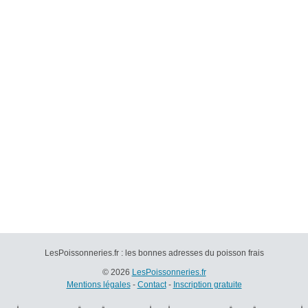
LesPoissonneries.fr : les bonnes adresses du poisson frais
© 2026
LesPoissonneries.fr
Mentions légales
-
Contact
-
Inscription gratuite