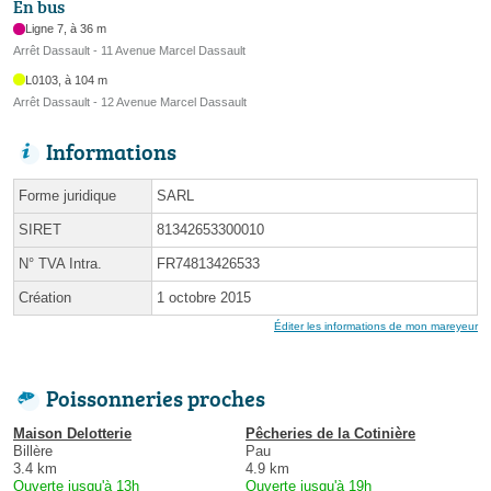
En bus
Ligne 7, à 36 m
Arrêt Dassault - 11 Avenue Marcel Dassault
L0103, à 104 m
Arrêt Dassault - 12 Avenue Marcel Dassault
Informations
Forme juridique
SARL
SIRET
81342653300010
N° TVA Intra.
FR74813426533
Création
1 octobre 2015
Éditer les informations de mon mareyeur
Poissonneries proches
Maison Delotterie
Pêcheries de la Cotinière
Billère
Pau
3.4 km
4.9 km
Ouverte jusqu'à 13h
Ouverte jusqu'à 19h