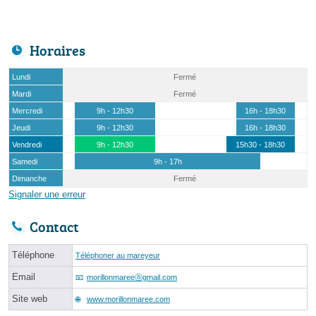
Horaires
Lundi
Fermé
Mardi
Fermé
Mercredi
9h - 12h30
16h - 18h30
Jeudi
9h - 12h30
16h - 18h30
Vendredi
9h - 12h30
15h30 - 18h30
Samedi
9h - 17h
Dimanche
Fermé
Signaler une erreur
Contact
Téléphone
Téléphoner au mareyeur
Email
morillonmareeⓐgmail.com
Site web
www.morillonmaree.com