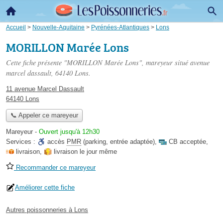
Accueil
>
Nouvelle-Aquitaine
>
Pyrénées-Atlantiques
>
Lons
MORILLON Marée Lons
Cette fiche présente "MORILLON Marée Lons", mareyeur situé
avenue
marcel dassault
, 64140 Lons.
11 avenue Marcel Dassault
64140 Lons
📞 Appeler ce mareyeur
Mareyeur
-
Ouvert jusqu'à 12h30
Services :
accès
PMR
(parking, entrée adaptée)
,
CB acceptée
,
livraison
,
livraison le jour même
Recommander ce mareyeur
Améliorer cette fiche
Autres poissonneries à Lons