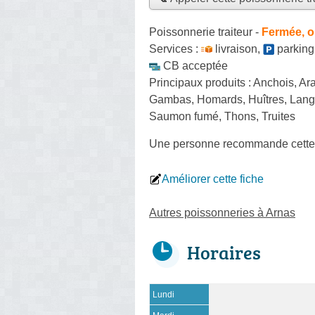
Poissonnerie traiteur
-
Fermée, o
Services :
livraison
,
parking
CB acceptée
Principaux produits :
Anchois, Ara
Gambas, Homards, Huîtres, Langou
Saumon fumé, Thons, Truites
Une personne
recommande
cette
Améliorer cette fiche
Autres poissonneries à Arnas
Horaires
Lundi