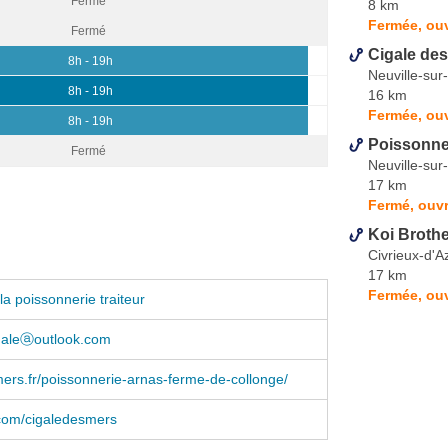
Fermé
8 km
Fermée, ou
Fermé
Cigale de
8h - 19h
Neuville-su
8h - 19h
16 km
Fermée, ou
8h - 19h
Poissonne
Fermé
Neuville-su
17 km
Fermé, ouvr
Koi Broth
Civrieux-d'
17 km
Fermée, ouv
a poissonnerie traiteur
igaleⓐoutlook.com
ers.fr/poissonnerie-arnas-ferme-de-collonge/
com/cigaledesmers