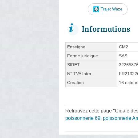
Trajet Waze
Informations
Enseigne
CM2
Forme juridique
SAS
SIRET
3226587
N° TVA Intra.
FR21322
Création
16 octob
Retrouvez cette page "Cigale des
poissonnerie 69
,
poissonnerie A