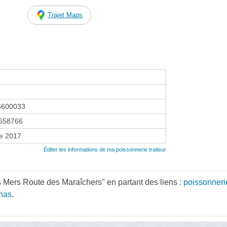
Trajet Maps
6600033
658766
re 2017
Éditer les informations de ma poissonnerie traiteur
 Mers Route des Maraîchers" en partant des liens :
poissonner
rnas
.