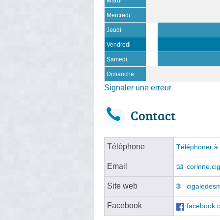
Mardi
Mercredi
Jeudi
Vendredi
Samedi
Dimanche
Signaler une erreur
Contact
Téléphone
Téléphoner à l
Email
corinne.c
Site web
cigaledesm
Facebook
facebook.