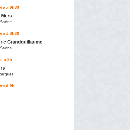
vre à 9h30
s Mers
r-Saône
vre à 8h30
rie Grandguillaume
r-Saône
e à 8h
ers
Azergues
re à 9h