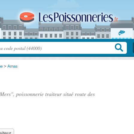
ne
>
Arnas
 Mers", poissonnerie traiteur situé
route des
aiteur