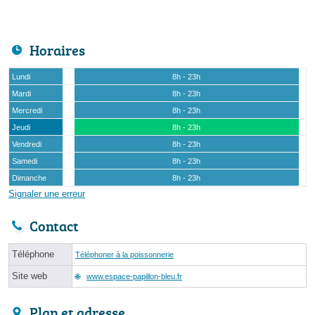
Horaires
Lundi
8h - 23h
Mardi
8h - 23h
Mercredi
8h - 23h
Jeudi
8h - 23h
Vendredi
8h - 23h
Samedi
8h - 23h
Dimanche
8h - 23h
Signaler une erreur
Contact
Téléphone
Téléphoner à la poissonnerie
Site web
www.espace-papillon-bleu.fr
Plan et adresse