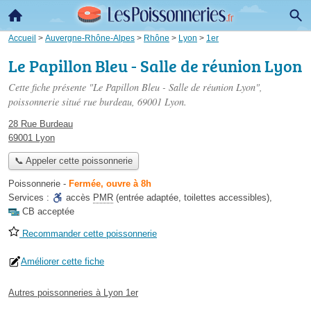
Accueil
>
Auvergne-Rhône-Alpes
>
Rhône
>
Lyon
>
1er
Le Papillon Bleu - Salle de réunion Lyon
Cette fiche présente "Le Papillon Bleu - Salle de réunion Lyon",
poissonnerie situé
rue burdeau
, 69001 Lyon.
28 Rue Burdeau
69001 Lyon
📞 Appeler cette poissonnerie
Poissonnerie
-
Fermée, ouvre à 8h
Services :
accès
PMR
(entrée adaptée, toilettes accessibles)
,
CB acceptée
Recommander cette poissonnerie
Améliorer cette fiche
Autres poissonneries à Lyon 1er