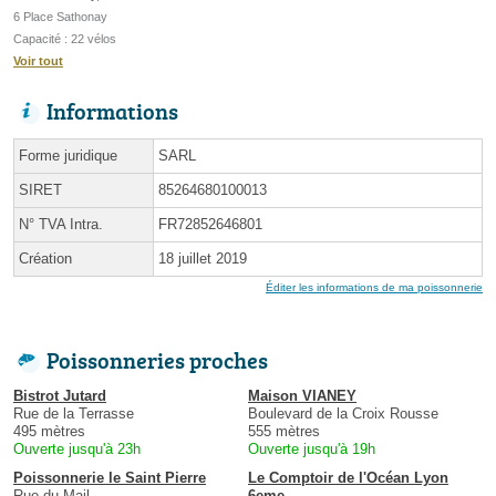
6 Place Sathonay
Capacité : 22 vélos
Voir tout
Informations
Forme juridique
SARL
SIRET
85264680100013
N° TVA Intra.
FR72852646801
Création
18 juillet 2019
Éditer les informations de ma poissonnerie
Poissonneries proches
Bistrot Jutard
Maison VIANEY
Rue de la Terrasse
Boulevard de la Croix Rousse
495 mètres
555 mètres
Ouverte jusqu'à 23h
Ouverte jusqu'à 19h
Poissonnerie le Saint Pierre
Le Comptoir de l'Océan Lyon
Rue du Mail
6eme