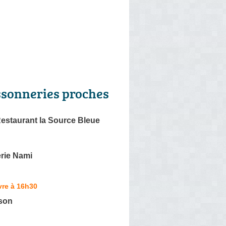
ssonneries proches
estaurant la Source Bleue
rie Nami
vre à 16h30
son