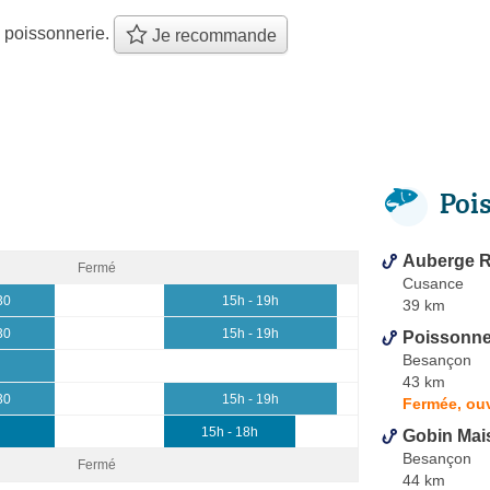
 poissonnerie.
Je recommande
Poi
Auberge R
Fermé
Cusance
30
15h - 19h
39 km
30
15h - 19h
Poissonne
Besançon
43 km
30
15h - 19h
Fermée, ou
15h - 18h
Gobin Mai
Besançon
Fermé
44 km