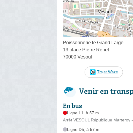
Poissonnerie le Grand Large
13 place Pierre Renet
70000 Vesoul
Trajet Waze
Venir en trans
En bus
Ligne L1, à 57 m
Arrêt VESOUL République Marteroy -
Ligne D5, à 57 m