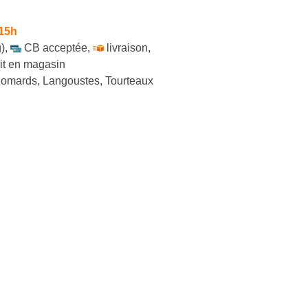
 15h
)
,
CB acceptée
,
livraison
,
ait en magasin
Homards, Langoustes, Tourteaux