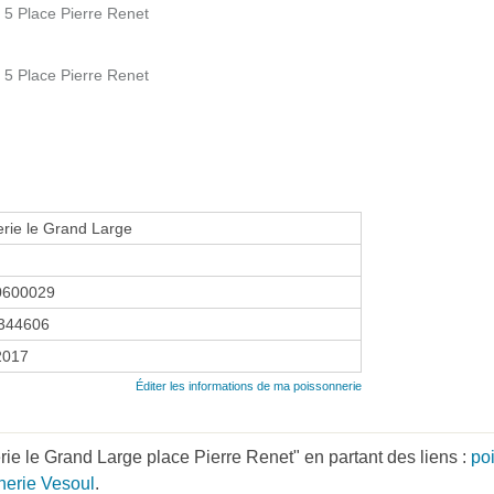
 5 Place Pierre Renet
 5 Place Pierre Renet
rie le Grand Large
0600029
344606
 2017
Éditer les informations de ma poissonnerie
ie le Grand Large place Pierre Renet" en partant des liens :
po
nerie Vesoul
.