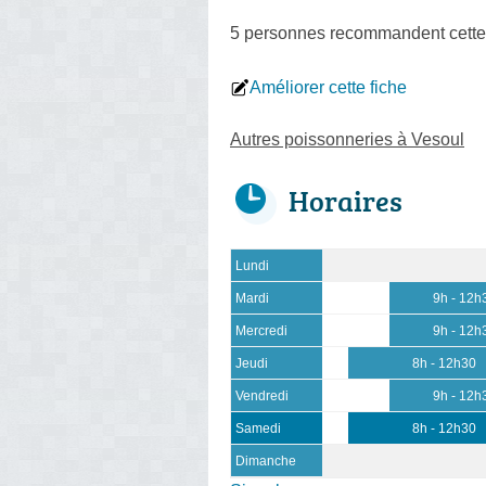
5 personnes
recommandent
cette
Améliorer cette fiche
Autres poissonneries à Vesoul
Horaires
Lundi
Mardi
9h - 12h
Mercredi
9h - 12h
Jeudi
8h - 12h30
Vendredi
9h - 12h
Samedi
8h - 12h30
Dimanche