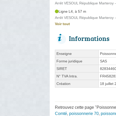
Arrêt VESOUL République Marteroy -
Ligne L4, à 57 m
Arrêt VESOUL République Marteroy -
Voir tout
Informations
Enseigne
Poissonne
Forme juridique
SAS
SIRET
8283446
N° TVA Intra.
FR45828
Création
18 juillet
Retrouvez cette page "Poissonner
Comté
,
poissonnerie 70
,
poisson