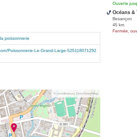
Ouverte jus
Océans & 
Besançon
45 km
Fermée, ouv
la poissonnerie
com/Poissonnerie-Le-Grand-Large-525118071292
© contributeurs OpenStreetMap