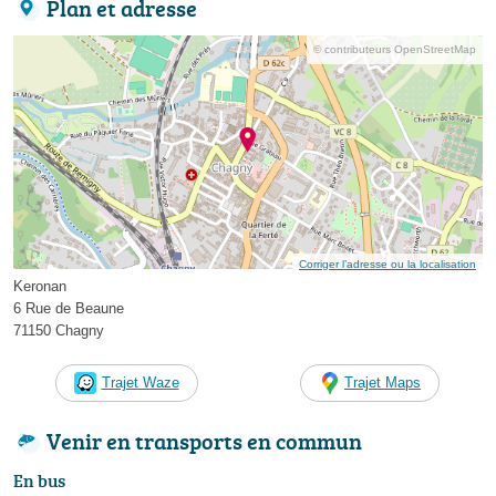
Plan et adresse
© contributeurs OpenStreetMap
Corriger l’adresse ou la localisation
Keronan
6 Rue de Beaune
71150 Chagny
Trajet Waze
Trajet Maps
Venir en transports en commun
En bus