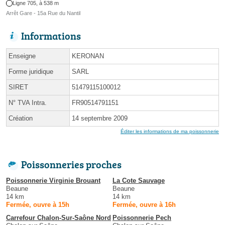
Ligne 705, à 538 m
Arrêt Gare - 15a Rue du Nantil
Informations
Enseigne
KERONAN
Forme juridique
SARL
SIRET
51479115100012
N° TVA Intra.
FR90514791151
Création
14 septembre 2009
Éditer les informations de ma poissonnerie
Poissonneries proches
Poissonnerie Virginie Brouant
La Cote Sauvage
Beaune
Beaune
14 km
14 km
Fermée, ouvre à 15h
Fermée, ouvre à 16h
Carrefour Chalon-Sur-Saône Nord
Poissonnerie Pech