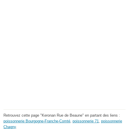
Retrouvez cette page "Keronan Rue de Beaune" en partant des liens :
poissonnerie Bourgogne-Franche-Comté
,
poissonnerie 71
,
poissonnerie
Chagny
.