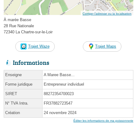
Corriger l’adresse ou la localisation
À marée Basse
28 Rue Nationale
72340 La Chartre-sur-le-Loir
Trajet Waze
Trajet Maps
Informations
Enseigne
A Maree Basse...
Forme juridique
Entrepreneur individuel
SIRET
88272354700023
N° TVA Intra.
FR37882723547
Création
24 novembre 2024
Éditer les informations de ma poissonnerie