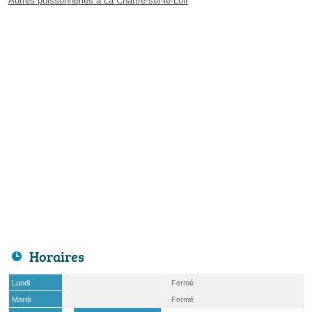
Autres poissonneries à La Chartre-sur-le-Loir
Horaires
Lundi
Fermé
Mardi
Fermé