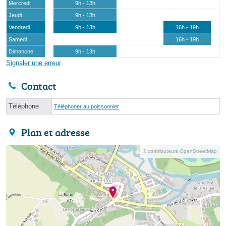
Mercredi
9h - 13h
Jeudi
9h - 13h
Vendredi
9h - 13h
16h - 19h
Samedi
16h - 19h
Dimanche
9h - 13h
Signaler une erreur
Contact
Téléphone
Téléphoner au poissonnier
Plan et adresse
© contributeurs OpenStreetMap