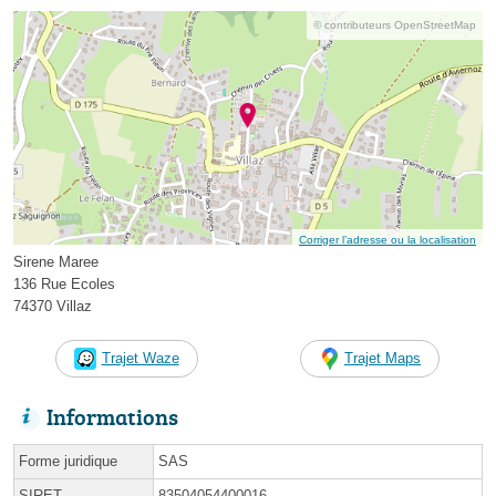
© contributeurs OpenStreetMap
Corriger l’adresse ou la localisation
Sirene Maree
136 Rue Ecoles
74370 Villaz
Trajet Waze
Trajet Maps
Informations
Forme juridique
SAS
SIRET
83504054400016