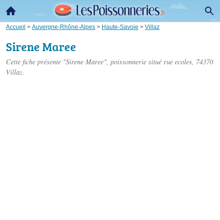
Accueil
>
Auvergne-Rhône-Alpes
>
Haute-Savoie
>
Villaz
Sirene Maree
Cette fiche présente "Sirene Maree", poissonnerie situé
rue ecoles
, 74370
Villaz.