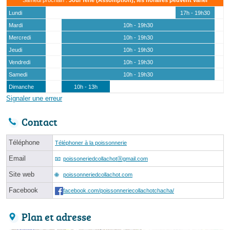
Lundi
17h - 19h30
Mardi
10h - 19h30
Mercredi
10h - 19h30
Jeudi
10h - 19h30
Vendredi
10h - 19h30
Samedi
10h - 19h30
Dimanche
10h - 13h
Signaler une erreur
Contact
Téléphone
Téléphoner à la poissonnerie
Email
poissoneriedcollachotⓐgmail.com
Site web
poissonneriedcollachot.com
Facebook
facebook.com/poissonneriecollachotchacha/
Plan et adresse