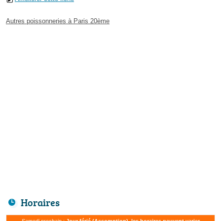
Autres poissonneries à Paris 20ème
Horaires
Samedi prochain :
Jour férié (Assomption), les horaires peuvent varier