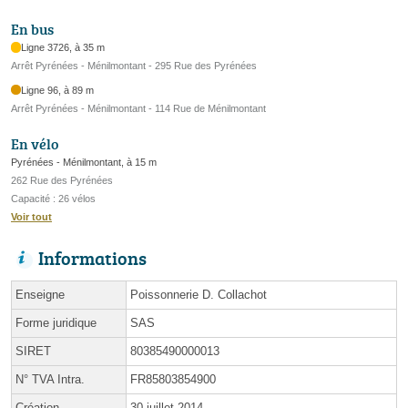
En bus
Ligne 3726, à 35 m
Arrêt Pyrénées - Ménilmontant - 295 Rue des Pyrénées
Ligne 96, à 89 m
Arrêt Pyrénées - Ménilmontant - 114 Rue de Ménilmontant
En vélo
Pyrénées - Ménilmontant, à 15 m
262 Rue des Pyrénées
Capacité : 26 vélos
Voir tout
Informations
Enseigne
Poissonnerie D. Collachot
Forme juridique
SAS
SIRET
80385490000013
N° TVA Intra.
FR85803854900
Création
30 juillet 2014