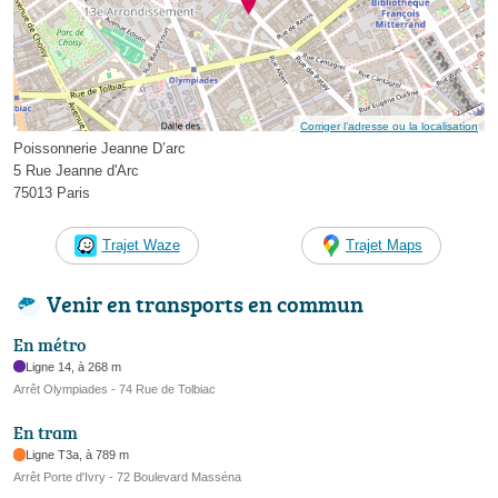
Corriger l’adresse ou la localisation
Poissonnerie Jeanne D’arc
5 Rue Jeanne d'Arc
75013 Paris
Trajet Waze
Trajet Maps
Venir en transports en commun
En métro
Ligne 14, à 268 m
Arrêt Olympiades - 74 Rue de Tolbiac
En tram
Ligne T3a, à 789 m
Arrêt Porte d'Ivry - 72 Boulevard Masséna