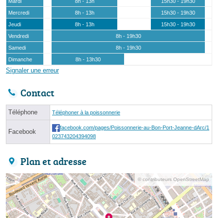
Mardi
8h - 13h
15h30 - 19h30
Mercredi
8h - 13h
15h30 - 19h30
Jeudi
8h - 13h
15h30 - 19h30
Vendredi
8h - 19h30
Samedi
8h - 19h30
Dimanche
8h - 13h30
Signaler une erreur
Contact
Téléphone
Téléphoner à la poissonnerie
facebook.com/pages/Poissonnerie-au-Bon-Port-Jeanne-dArc/1
Facebook
023743204394098
Plan et adresse
© contributeurs OpenStreetMap