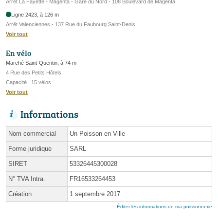
Arrêt La Fayette - Magenta - Gare du Nord - 108 Boulevard de Magenta
Ligne 2423, à 126 m
Arrêt Valenciennes - 137 Rue du Faubourg Saint-Denis
Voir tout
En vélo
Marché Saint-Quentin, à 74 m
4 Rue des Petits Hôtels
Capacité : 15 vélos
Voir tout
Informations
Nom commercial
Un Poisson en Ville
Forme juridique
SARL
SIRET
53326445300028
N° TVA Intra.
FR16533264453
Création
1 septembre 2017
Éditer les informations de ma poissonnerie