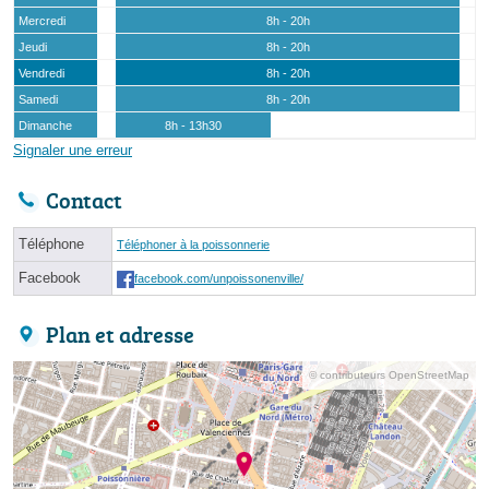
Mercredi
8h - 20h
Jeudi
8h - 20h
Vendredi
8h - 20h
Samedi
8h - 20h
Dimanche
8h - 13h30
Signaler une erreur
Contact
Téléphone
Téléphoner à la poissonnerie
Facebook
facebook.com/unpoissonenville/
Plan et adresse
© contributeurs OpenStreetMap