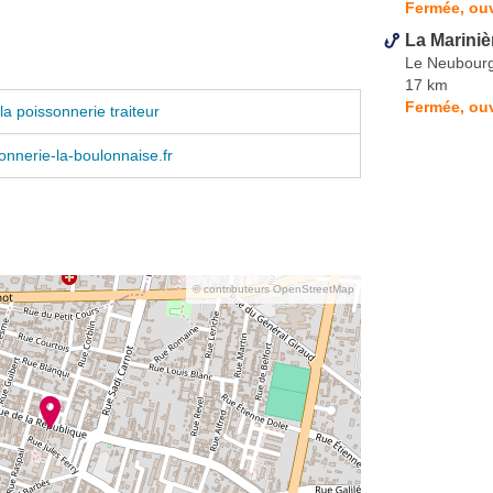
Fermée, ouv
La Marini
Le Neubour
17 km
Fermée, ouv
a poissonnerie traiteur
nnerie-la-boulonnaise.fr
© contributeurs OpenStreetMap