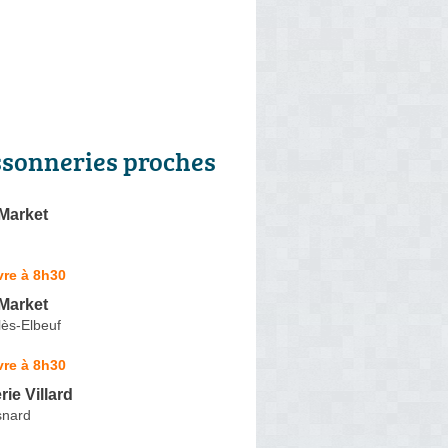
ssonneries proches
Market
vre à 8h30
Market
lès-Elbeuf
vre à 8h30
ie Villard
snard