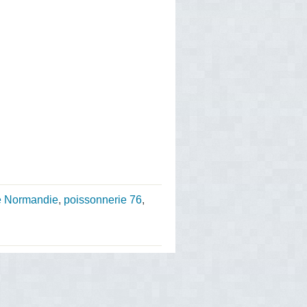
e Normandie
,
poissonnerie 76
,