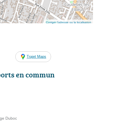
Corriger l’adresse ou la localisation
Trajet Maps
ports en commun
age Duboc