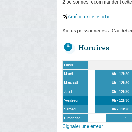
2 personnes
recommandent
cette
Améliorer cette fiche
Autres poissonneries à Caudebec
Horaires
Lundi
Mardi
8h - 12h30
Mercredi
8h - 12h30
Jeudi
8h - 12h30
Vendredi
8h - 12h30
Samedi
8h - 12h30
Dimanche
9h - 
Signaler une erreur