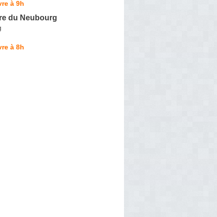
re à 9h
ère du Neubourg
g
re à 8h