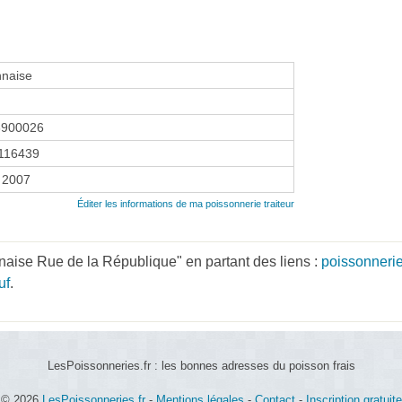
nnaise
3900026
116439
 2007
Éditer les informations de ma poissonnerie traiteur
aise Rue de la République" en partant des liens :
poissonneri
uf
.
LesPoissonneries.fr : les bonnes adresses du poisson frais
© 2026
LesPoissonneries.fr
-
Mentions légales
-
Contact
-
Inscription gratuite