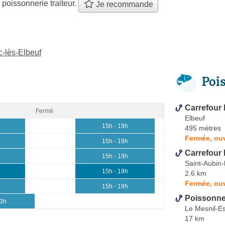
 poissonnerie traiteur.
Je recommande
-lès-Elbeuf
Poi
Carrefour 
Fermé
Elbeuf
15h - 19h
495 mètres
Fermée, ou
15h - 19h
Carrefour 
15h - 19h
Saint-Aubin-
15h - 19h
2.6 km
Fermée, ou
15h - 19h
Poissonner
13h
Le Mesnil-E
17 km