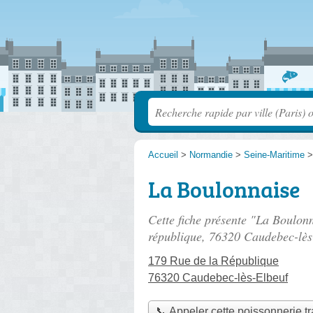
Accueil
>
Normandie
>
Seine-Maritime
La Boulonnaise
Cette fiche présente "La Boulonn
république
, 76320 Caudebec-lès
179 Rue de la République
76320 Caudebec-lès-Elbeuf
📞 Appeler cette poissonnerie tr