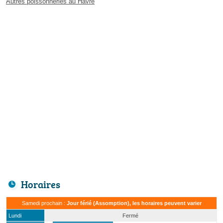
Autres poissonneries au Havre
Horaires
Samedi prochain :
Jour férié (Assomption), les horaires peuvent varier
Lundi
Fermé