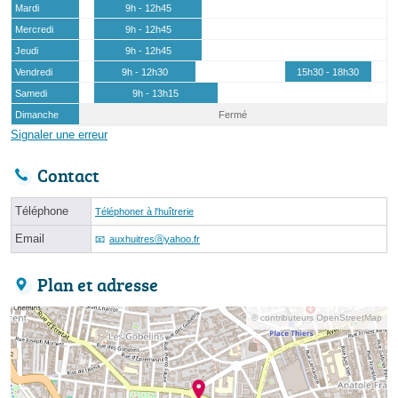
Mardi
9h - 12h45
Mercredi
9h - 12h45
Jeudi
9h - 12h45
Vendredi
9h - 12h30
15h30 - 18h30
Samedi
9h - 13h15
Dimanche
Fermé
Signaler une erreur
Contact
Téléphone
Téléphoner à l'huîtrerie
Email
auxhuitresⓐyahoo.fr
Plan et adresse
© contributeurs OpenStreetMap