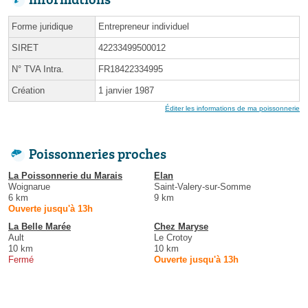
Forme juridique
Entrepreneur individuel
SIRET
42233499500012
N° TVA Intra.
FR18422334995
Création
1 janvier 1987
Éditer les informations de ma poissonnerie
Poissonneries proches
La Poissonnerie du Marais
Elan
Woignarue
Saint-Valery-sur-Somme
6 km
9 km
Ouverte jusqu'à 13h
La Belle Marée
Chez Maryse
Ault
Le Crotoy
10 km
10 km
Fermé
Ouverte jusqu'à 13h