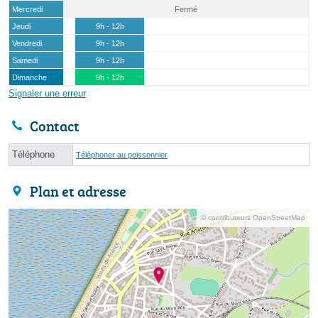
Mercredi
Fermé
Jeudi
9h - 12h
Vendredi
9h - 12h
Samedi
9h - 12h
Dimanche
9h - 12h
Signaler une erreur
Contact
Téléphone
Téléphoner au poissonnier
Plan et adresse
© contributeurs OpenStreetMap