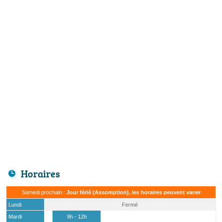
Horaires
Samedi prochain :
Jour férié (Assomption), les horaires peuvent varier
Lundi
Fermé
Mardi
9h - 12h