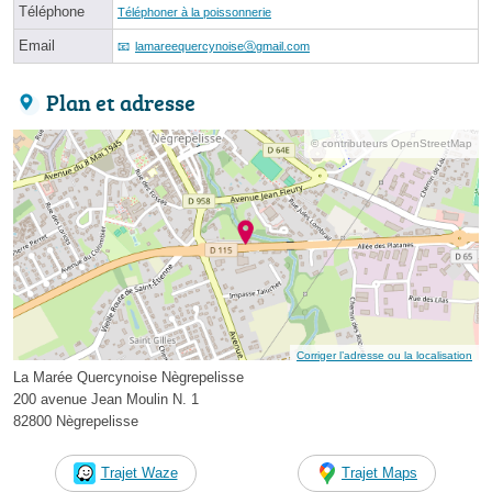
Téléphone
Téléphoner à la poissonnerie
Email
lamareequercynoiseⓐgmail.com
Plan et adresse
© contributeurs OpenStreetMap
Corriger l’adresse ou la localisation
La Marée Quercynoise Nègrepelisse
200 avenue Jean Moulin N. 1
82800 Nègrepelisse
Trajet Waze
Trajet Maps