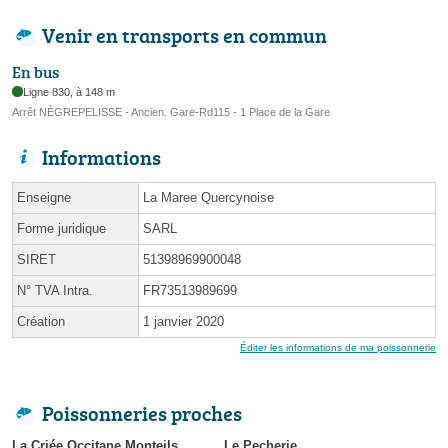
Venir en transports en commun
En bus
Ligne 830, à 148 m
Arrêt NÈGREPELISSE - Ancien. Gare-Rd115 - 1 Place de la Gare
Informations
Enseigne
La Maree Quercynoise
Forme juridique
SARL
SIRET
51398969900048
N° TVA Intra.
FR73513989699
Création
1 janvier 2020
Éditer les informations de ma poissonnerie
Poissonneries proches
La Criée Occitane Monteils
Le Pecherie