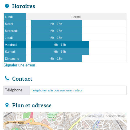
Horaires
Lundi
Fermé
Mardi
6h - 13h
Mercredi
6h - 13h
Jeudi
6h - 13h
Vendredi
6h - 14h
Samedi
6h - 14h
Dimanche
6h - 13h
Signaler une erreur
Contact
Téléphone
Téléphoner à la poissonnerie traiteur
Plan et adresse
© contributeurs OpenStreetMap