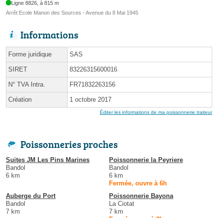
Ligne 8826, à 815 m
Arrêt Ecole Manon des Sources - Avenue du 8 Mai 1945
Informations
Forme juridique
SAS
SIRET
83226315600016
N° TVA Intra.
FR71832263156
Création
1 octobre 2017
Éditer les informations de ma poissonnerie traiteur
Poissonneries proches
Suites JM Les Pins Marines
Poissonnerie la Peyriere
Bandol
Bandol
6 km
6 km
Fermée, ouvre à 6h
Auberge du Port
Poissonnerie Bayona
Bandol
La Ciotat
7 km
7 km