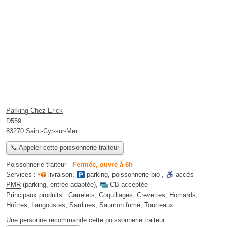
Parking Chez Erick
D559
83270 Saint-Cyr-sur-Mer
📞 Appeler cette poissonnerie traiteur
Poissonnerie traiteur
-
Fermée, ouvre à 6h
Services :
livraison
,
parking
,
poissonnerie bio
,
accès
PMR
(parking, entrée adaptée)
,
CB acceptée
Principaux produits :
Carrelets, Coquillages, Crevettes, Homards,
Huîtres, Langoustes, Sardines, Saumon fumé, Tourteaux
Une personne
recommande
cette poissonnerie traiteur.