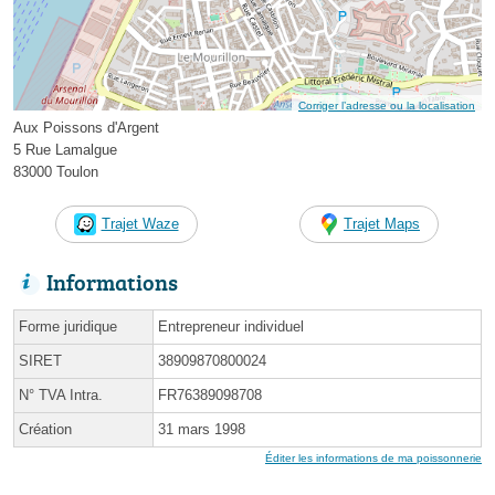
Corriger l’adresse ou la localisation
Aux Poissons d'Argent
5 Rue Lamalgue
83000 Toulon
Trajet Waze
Trajet Maps
Informations
Forme juridique
Entrepreneur individuel
SIRET
38909870800024
N° TVA Intra.
FR76389098708
Création
31 mars 1998
Éditer les informations de ma poissonnerie