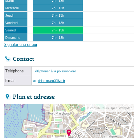
Mardi
7h - 13h
Mercredi
7h - 13h
Jeudi
7h - 13h
Vendredi
7h - 13h
Samedi
7h - 13h
Dimanche
7h - 13h
Signaler une erreur
Contact
Téléphone
Téléphoner à la poissonnière
Email
drine.marcⓐlive.fr
Plan et adresse
© contributeurs OpenStreetMap