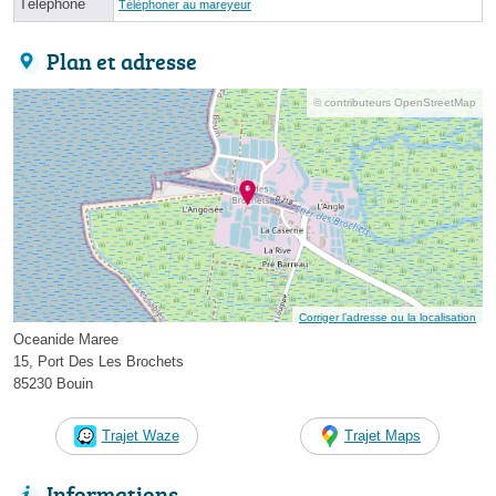
Téléphone
Téléphoner au mareyeur
Plan et adresse
© contributeurs OpenStreetMap
Corriger l’adresse ou la localisation
Oceanide Maree
15, Port Des Les Brochets
85230 Bouin
Trajet Waze
Trajet Maps
Informations