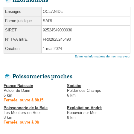
Enseigne
OCEANIDE
Forme juridique
SARL
SIRET
92524549000030
N° TVA Intra.
FR02925245490
Création
1 mai 2024
Éditer les informations de mon mareyeur
Poissonneries proches
France Naissain
Sodabo
Polder du Daim
Polder des Champs
6 km
6 km
Fermée, ouvre à 8h15
Poissonnerie de la Baie
Exploitation André
Les Moutiers-en-Retz
Beauvoir-sur-Mer
8 km
8 km
Fermée, ouvre à 9h