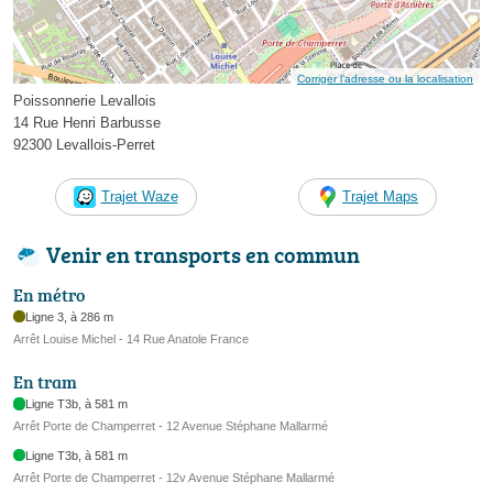
Corriger l’adresse ou la localisation
Poissonnerie Levallois
14 Rue Henri Barbusse
92300 Levallois-Perret
Trajet Waze
Trajet Maps
Venir en transports en commun
En métro
Ligne 3, à 286 m
Arrêt Louise Michel - 14 Rue Anatole France
En tram
Ligne T3b, à 581 m
Arrêt Porte de Champerret - 12 Avenue Stéphane Mallarmé
Ligne T3b, à 581 m
Arrêt Porte de Champerret - 12v Avenue Stéphane Mallarmé