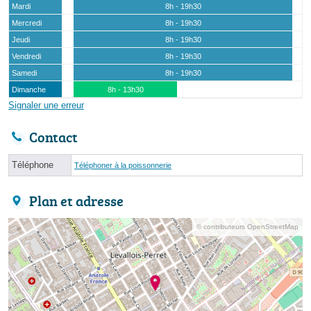
Mardi
8h - 19h30
Mercredi
8h - 19h30
Jeudi
8h - 19h30
Vendredi
8h - 19h30
Samedi
8h - 19h30
Dimanche
8h - 13h30
Signaler une erreur
Contact
Téléphone
Téléphoner à la poissonnerie
Plan et adresse
© contributeurs OpenStreetMap