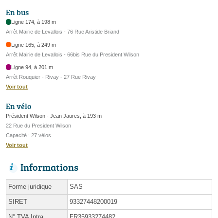
En bus
Ligne 174, à 198 m
Arrêt Mairie de Levallois - 76 Rue Aristide Briand
Ligne 165, à 249 m
Arrêt Mairie de Levallois - 66bis Rue du President Wilson
Ligne 94, à 201 m
Arrêt Rouquier - Rivay - 27 Rue Rivay
Voir tout
En vélo
Président Wilson - Jean Jaures, à 193 m
22 Rue du President Wilson
Capacité : 27 vélos
Voir tout
Informations
Forme juridique
SAS
SIRET
93327448200019
N° TVA Intra.
FR35933274482