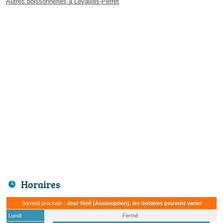
Autres poissonneries à Levallois-Perret
Horaires
Samedi prochain :
Jour férié (Assomption), les horaires peuvent varier
Lundi
Fermé