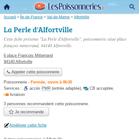
Accueil
>
Île-de-France
>
Val-de-Marne
>
Alfortville
La Perle d'Alfortville
Cette fiche présente "La Perle d'Alfortville", poissonnerie situé
place
françois mitterrand
, 94140 Alfortville.
6 place François Mitterrand
94140 Alfortville
📞 Appeler cette poissonnerie
Poissonnerie
-
Fermée, ouvre à 8h30
Services :
accès
PMR
(entrée adaptée)
,
CB acceptée
,
livraison
3 personnes
recommandent
cette poissonnerie.
Je recommande
Améliorer cette fiche