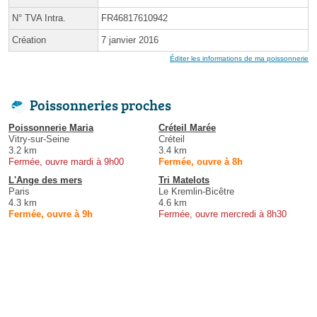
N° TVA Intra.
FR46817610942
Création
7 janvier 2016
Éditer les informations de ma poissonnerie
Poissonneries proches
Poissonnerie Maria
Créteil Marée
Vitry-sur-Seine
Créteil
3.2 km
3.4 km
Fermée, ouvre mardi à 9h00
Fermée, ouvre à 8h
L'Ange des mers
Tri Matelots
Paris
Le Kremlin-Bicêtre
4.3 km
4.6 km
Fermée, ouvre à 9h
Fermée, ouvre mercredi à 8h30