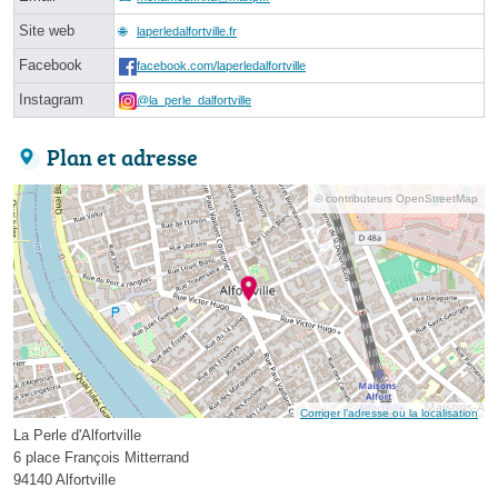
Site web
laperledalfortville.fr
Facebook
facebook.com/laperledalfortville
Instagram
@la_perle_dalfortville
Plan et adresse
© contributeurs OpenStreetMap
Corriger l’adresse ou la localisation
La Perle d'Alfortville
6 place François Mitterrand
94140 Alfortville