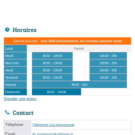
Horaires
Samedi prochain :
Jour férié (Assomption), les horaires peuvent varier
Lundi
Fermé
Mardi
8h30 - 13h30
15h30 - 20h
Mercredi
8h30 - 13h30
15h30 - 20h
Jeudi
8h30 - 13h30
15h30 - 20h
Vendredi
8h30 - 13h30
15h30 - 20h
Samedi
8h30 - 20h
Dimanche
8h30 - 14h30
Signaler une erreur
Contact
Téléphone
Téléphoner à la poissonnerie
Email
mohamed.frikaⓐmaxp.fr