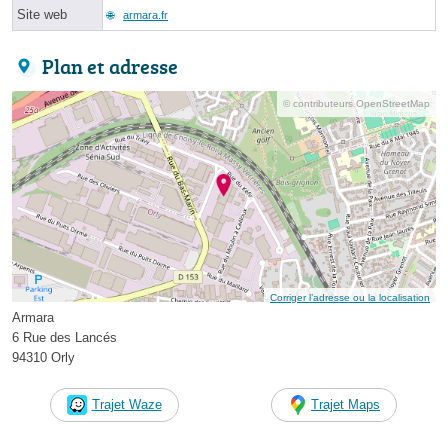
Site web
armara.fr
Plan et adresse
© contributeurs OpenStreetMap
Corriger l’adresse ou la localisation
Armara
6 Rue des Lancés
94310 Orly
Trajet Waze
Trajet Maps