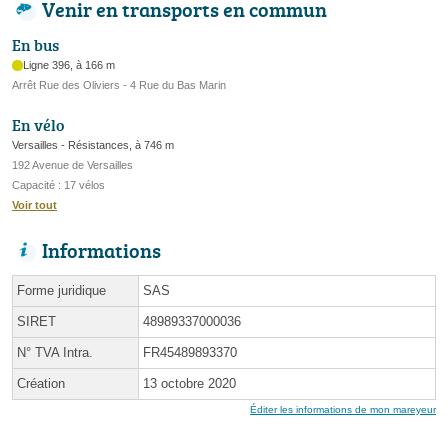
Venir en transports en commun
En bus
Ligne 396, à 166 m
Arrêt Rue des Oliviers - 4 Rue du Bas Marin
En vélo
Versailles - Résistances, à 746 m
192 Avenue de Versailles
Capacité : 17 vélos
Voir tout
Informations
Forme juridique
SAS
SIRET
48989337000036
N° TVA Intra.
FR45489893370
Création
13 octobre 2020
Éditer les informations de mon mareyeur