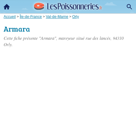
Accueil
>
Île-de-France
>
Val-de-Marne
>
Orly
Armara
Cette fiche présente "Armara", mareyeur situé
rue des lancés
, 94310
Orly.