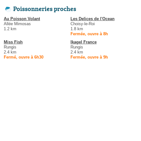
Poissonneries proches
Au Poisson Volant
Les Delices de l'Ocean
Allée Mimosas
Choisy-le-Roi
1.2 km
1.8 km
Fermée, ouvre à 8h
Miss Fish
Ikagel France
Rungis
Rungis
2.4 km
2.4 km
Fermé, ouvre à 6h30
Fermée, ouvre à 9h