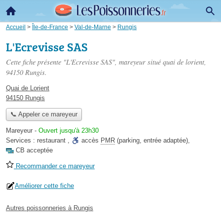
Accueil
>
Île-de-France
>
Val-de-Marne
>
Rungis
L'Ecrevisse SAS
Cette fiche présente "L'Ecrevisse SAS", mareyeur situé
quai de lorient
,
94150 Rungis.
Quai de Lorient
94150 Rungis
📞 Appeler ce mareyeur
Mareyeur
-
Ouvert jusqu'à 23h30
Services :
restaurant
,
accès
PMR
(parking, entrée adaptée)
,
CB acceptée
Recommander ce mareyeur
Améliorer cette fiche
Autres poissonneries à Rungis