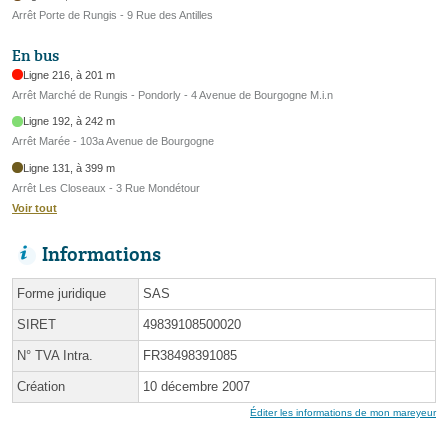
Arrêt Porte de Rungis - 9 Rue des Antilles
En bus
Ligne 216, à 201 m
Arrêt Marché de Rungis - Pondorly - 4 Avenue de Bourgogne M.i.n
Ligne 192, à 242 m
Arrêt Marée - 103a Avenue de Bourgogne
Ligne 131, à 399 m
Arrêt Les Closeaux - 3 Rue Mondétour
Voir tout
Informations
Forme juridique
SAS
SIRET
49839108500020
N° TVA Intra.
FR38498391085
Création
10 décembre 2007
Éditer les informations de mon mareyeur