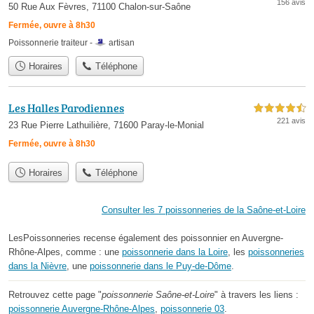
156 avis
50 Rue Aux Fèvres, 71100 Chalon-sur-Saône
Fermée, ouvre à 8h30
Poissonnerie traiteur -
artisan
Horaires
Téléphone
Les Halles Parodiennes
4,5 étoiles sur 5
221 avis
23 Rue Pierre Lathuilière, 71600 Paray-le-Monial
Fermée, ouvre à 8h30
Horaires
Téléphone
Consulter les 7 poissonneries de la Saône-et-Loire
LesPoissonneries recense également des poissonnier en Auvergne-
Rhône-Alpes, comme : une
poissonnerie dans la Loire
, les
poissonneries
dans la Nièvre
, une
poissonnerie dans le Puy-de-Dôme
.
Retrouvez cette page "
poissonnerie Saône-et-Loire
" à travers les liens :
poissonnerie Auvergne-Rhône-Alpes
,
poissonnerie 03
.