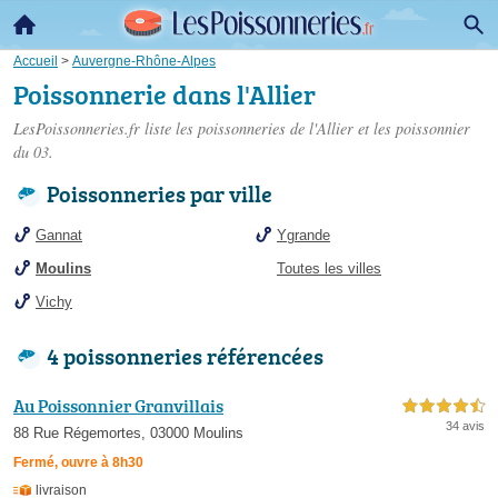
Accueil
>
Auvergne-Rhône-Alpes
Poissonnerie dans l'Allier
LesPoissonneries.fr liste les
poissonneries de l'Allier
et les poissonnier
du 03.
Poissonneries par ville
Gannat
Ygrande
Moulins
Toutes les villes
Vichy
4 poissonneries référencées
Au Poissonnier Granvillais
4,5 étoiles sur 5
34 avis
88 Rue Régemortes, 03000 Moulins
Fermé, ouvre à 8h30
livraison